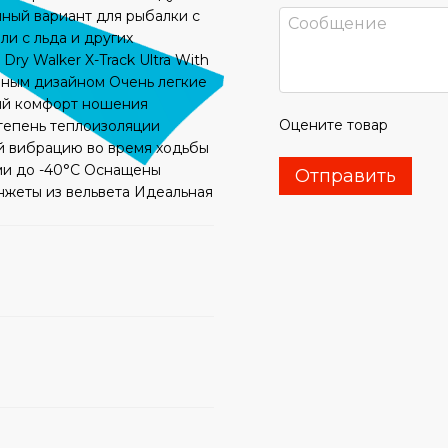
ичный вариант для рыбалки с
ли с льда и других
ry Walker X-Track Ultra With
енным дизайном Очень легкие
ий комфорт ношения
Оцените товар
тепень теплоизоляции
й вибрацию во время ходьбы
ми до -40°C Оснащены
Отправить
нжеты из вельвета Идеальная