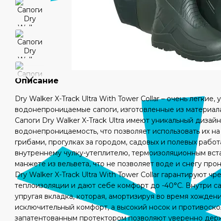
Описание
Dry Walker X-Track Ultra With Tower Collar – очень легкие,
водонепроницаемые сапоги, изготовленные из материал
Сапоги Dry Walker X-Track Ultra имеют уникальный дизай
водонепроницаемость, что позволяет использовать их на 
грибами, прогулках за городом, садовых и полевых рабо
внутреннему чулку-утеплителю, термоизоляционным вст
манжете из вельвета, что не позволяет воде и снегу прон
Dry Walker X-Track Ultra With Tower Collar гарантируют 
теплоизоляции и дают себе комфорт до -40°C. Внутри са
упругая вкладка, которая, амортизируя во время хожден
исключительный комфорт, а высокий носок и противоск
запатентованным протектором позволяют уверенно держ