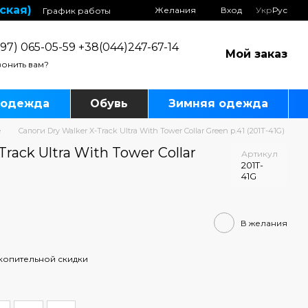
ская)
Желания
Вход
Укр
Рус
График работы
97) 065-05-59 +38(044)247-67-14
Мой заказ
онить вам?
 одежда
Обувь
Зимняя одежда
е
Сапоги Dry Walker X-Track Ultra With Tower Collar Green р.41 (201T-41G)
rack Ultra With Tower Collar
Артикул
201T-
41G
В желания
копительной скидки