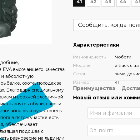
41
42
43
44
4
Сообщить, когда поя
Характеристики
Разновидность
Чоботи
 удобные,
Модель
x-track ultr
а EVA высочайшего качества.
Сезон
зима, деми
н и абсолютную
Размер
41
рыбалке, охоте, походах за
Преимущества
Доста
тах. Благодаря специальному
авкам и верхней эластичной
Новый отзыв или комм
икать внутрь обуви, сапоги
чрезвычайно высокую степень
пога в пятом участке есть
ия, обеспечивает
ользящая подошва с
ать равновесие на льду или