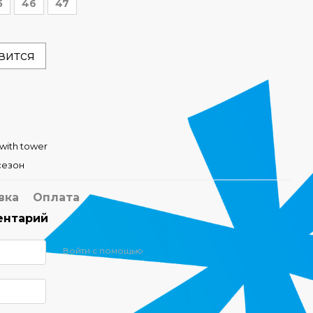
5
46
47
вится
a with tower
сезон
вка
Оплата
ентарий
Войти с помощью