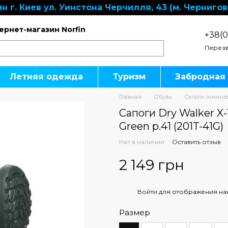
н г. Киев ул. Уинстона Черчилля, 43 (м. Чернигов
ернет-магазин Norfin
+38(0
Перезв
Летняя одежда
Туризм
Забродная
Главная
Обувь
Сапоги зимни
Сапоги Dry Walker X-T
Green р.41 (201T-41G)
Нет в наличии
Оставить отзыв
2 149 грн
%
Войти
для отображения на
Размер