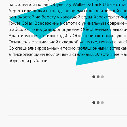
на скользкой почве. Обувь Dry Walker X-Track Ultra – отл
берега или лодки в холодное время года, для зимней лов
активностей на берегу у холодной воды. Характеристики D
Tower Collar: Всесезонные сапоги с уникальным соврем
и абсолютно водонепроницаемые Обеспечивают высок
Адаптируются к стилю ходьбы Обеспечивают высокую с
Оснащены специальной вкладкой на пятке, поглощающе
Со специализированными термоизоляционными вставка
антискользящими войлочными стельками. Эластичные ма
обувь для рыбалки