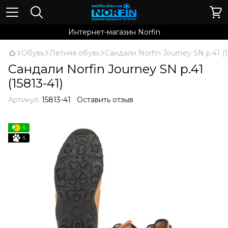
Интернет-магазин Norfin
Обувь
Летняя обувь
Сандали Norfin Journey SN р.41 (1
Сандали Norfin Journey SN р.41
(15813-41)
Артикул:
15813-41
Оставить отзыв
5
5