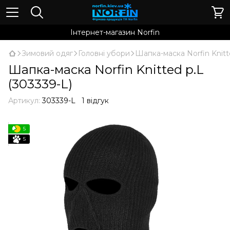
Інтернет-магазин Norfin
Зимовий одяг
Головні убори
Шапка-маска Norfin Knitt
Шапка-маска Norfin Knitted р.L
(303339-L)
Артикул:
303339-L
1 відгук
5
5