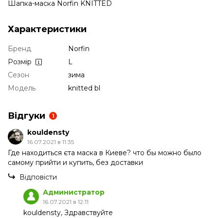
Шапка-маска Norfin KNITTED
Характеристики
Бренд
Norfin
Розмір
L
Сезон
зима
Модель
knitted bl
Відгуки
1
kouldensty
16.07.2021 в 11:35
Где находиться єта маска в Киеве? что бы можно было
самому прийти и купить, без доставки
Відповісти
Администратор
16.07.2021 в 12:11
kouldensty, Здравствуйте