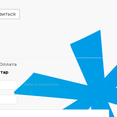
явиться
Оплата
нтар
Увійти за допомогою