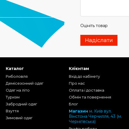
Оцініть товар
Надіслати
Каталог
Клієнтам
Риболовля
Вхід до кабінету
Демісезонний одяг
Про нас
Одяг на літо
Оплата і доставка
Туризм
Обмін та повернення
Забродний одяг
Блог
Взуття
Магазин
м. Київ вул.
Вінстона Черчилля, 43 (м.
Зимовий одяг
Чернігівська)
Графік роботи