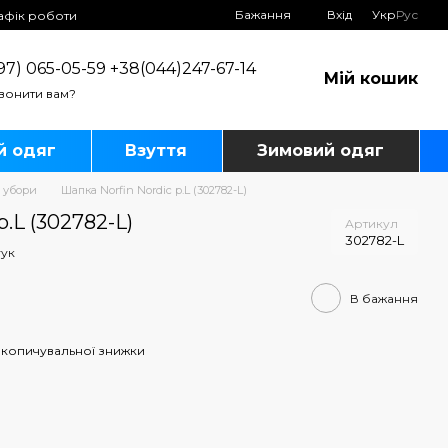
Бажання
Вхід
Укр
Рус
афік роботи
97) 065-05-59 +38(044)247-67-14
Мій кошик
вонити вам?
й одяг
Взуття
Зимовий одяг
і убори
Шапка Norfin Nordic р.L (302782-L)
р.L (302782-L)
Артикул
302782-L
гук
В бажання
копичувальної знижки