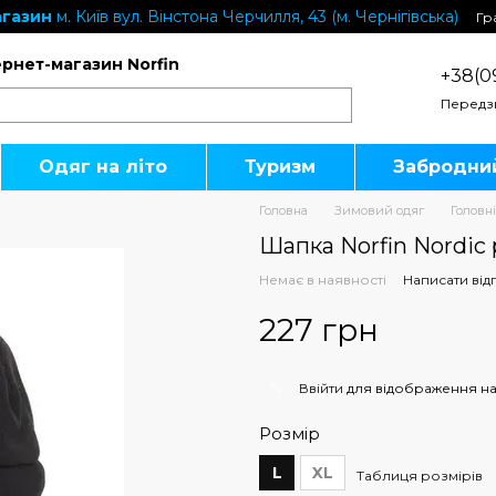
газин
м. Київ вул. Вінстона Черчилля, 43 (м. Чернігівська)
Гр
ернет-магазин Norfin
+38(0
Передз
Одяг на літо
Туризм
Забродни
Головна
Зимовий одяг
Головн
Шапка Norfin Nordic 
Немає в наявності
Написати від
227 грн
%
Ввійти
для відображення на
Розмір
L
XL
Таблиця розмірів