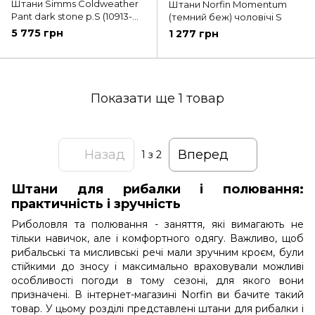
Штани Simms Coldweather
Штани Norfin Momentum
Pant dark stone p.S (10913-
(темний беж) чоловічі S
781-20/2123011)
5 775 грн
1 277 грн
Показати ще 1 товар
Назад
Вперед
1
з 2
Штани для рибалки і полювання:
практичність і зручність
Риболовля та полювання - заняття, які вимагають не
тільки навичок, але і комфортного одягу. Важливо, щоб
рибальські та мисливські речі мали зручним кроєм, були
стійкими до зносу і максимально враховували можливі
особливості погоди в тому сезоні, для якого вони
призначені. В інтернет-магазині Norfin ви бачите такий
товар. У цьому розділі представлені штани для рибалки і