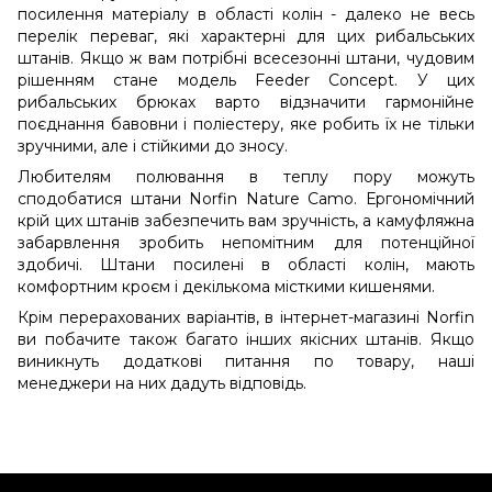
посилення матеріалу в області колін - далеко не весь
перелік переваг, які характерні для цих рибальських
штанів. Якщо ж вам потрібні всесезонні штани, чудовим
рішенням стане модель Feeder Concept. У цих
рибальських брюках варто відзначити гармонійне
поєднання бавовни і поліестеру, яке робить їх не тільки
зручними, але і стійкими до зносу.
Любителям полювання в теплу пору можуть
сподобатися штани Norfin Nature Camo. Ергономічний
крій цих штанів забезпечить вам зручність, а камуфляжна
забарвлення зробить непомітним для потенційної
здобичі. Штани посилені в області колін, мають
комфортним кроєм і декількома місткими кишенями.
Крім перерахованих варіантів, в інтернет-магазині Norfin
ви побачите також багато інших якісних штанів. Якщо
виникнуть додаткові питання по товару, наші
менеджери на них дадуть відповідь.