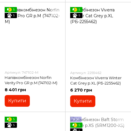
5
5
5
5
Артикул: 747102-M
Артикул: 2255462
Напівкомбінезон Norfin
Комбінезон Viverra Winter
Verity Pro GR р.M (747102-M)
Cat Grey р.XL (РБ-2255462)
8 401 грн
6 270 грн
Купити
Купити
5
W26
5
5
5