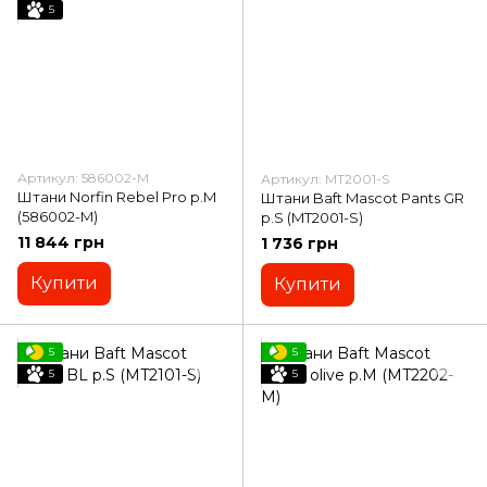
5
Артикул: 586002-M
Артикул: MT2001-S
Штани Norfin Rebel Pro р.M
Штани Baft Mascot Pants GR
(586002-M)
р.S (MT2001-S)
11 844 грн
1 736 грн
Купити
Купити
5
5
5
5