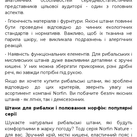
анатомічних особливостей середньостатистичних
представників цільової аудиторії - один з головних
аспектів.
• Гігієнічність матеріалів і фурнітури. Якісні штани повинні
бути проведені відповідно до чинних екологічних
стандартів і нормативів. Важливо, щоб їх тканина не
парила шкіру, не викликала подразнень і алергічних
реакцій.
• Наявність функціональних елементів. Для рибальських і
мисливських штанів дуже важливими деталями є зручні
кишені. У них можна зберігати прикормки, різні дрібні
речі, які завжди потрібні під рукою.
Якщо ви хочете купити рибальські штани, які зроблені
відповідно до цих критеріїв, зверніть увагу на
асортимент компанії Norfin. Ви побачите безліч якісних
штанів - як літніх, так і демісезонних.
Штани для рибалки і полювання норфін: популярні
серії
Шукаєте натуральні рибальські штани, які будуть
комфортними в жарку погоду? Тоді серія Norfin Nature -
для вас. Зручний крій, місткі кишені, еластичний пояс і