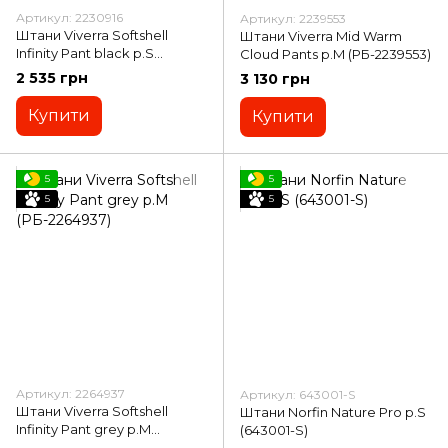
Артикул: 2230916
Артикул: 2239553
Штани Viverra Softshell
Штани Viverra Mid Warm
Infinity Pant black p.S
Cloud Pants p.M (РБ-2239553)
(РБ-2230916)
2 535 грн
3 130 грн
Купити
Купити
5
5
5
5
Артикул: 2264937
Артикул: 643001-S
Штани Viverra Softshell
Штани Norfin Nature Pro р.S
Infinity Pant grey p.M
(643001-S)
(РБ-2264937)