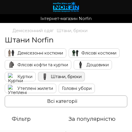
Інтернет-магазин Norfin
Демісезонний одяг
Штани, брюки
Штани Norfin
Демісезонні костюми
Флісові костюми
Флісові кофти та куртки
Дощовики
Куртки
Штани, брюки
Утеплені жилети
Головні убори
Перчатки
Окуляри
Всі категорії
Фільтр
За популярністю