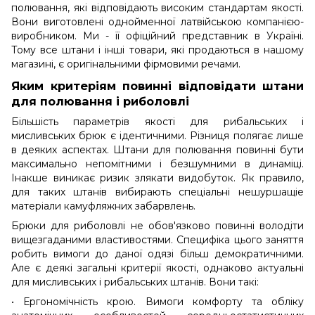
полювання, які відповідають високим стандартам якості.
Вони виготовлені однойменної латвійською компанією-
виробником. Ми - її офіційний представник в Україні.
Тому все штани і інші товари, які продаються в нашому
магазині, є оригінальними фірмовими речами.
Яким критеріям повинні відповідати штани
для полювання і риболовлі
Більшість параметрів якості для рибальських і
мисливських брюк є ідентичними. Різниця полягає лише
в деяких аспектах. Штани для полювання повинні бути
максимально непомітними і безшумними в динаміці.
Інакше виникає ризик злякати видобуток. Як правило,
для таких штанів вибирають спеціальні нешуршащіе
матеріали камуфляжних забарвлень.
Брюки для риболовлі не обов'язково повинні володіти
вищезгаданими властивостями. Специфіка цього заняття
робить вимоги до даної одязі більш демократичними.
Але є деякі загальні критерії якості, однаково актуальні
для мисливських і рибальських штанів. Вони такі:
• Ергономічність крою. Вимоги комфорту та обліку