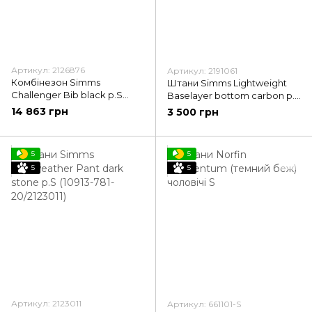
Артикул: 2126876
Артикул: 2191061
Комбінезон Simms
Штани Simms Lightweight
Challenger Bib black p.S
Baselayer bottom carbon p.S
(2126876/12907-001-20)
(2191061/13311-003-20)
14 863 грн
3 500 грн
5
5
5
5
Артикул: 2123011
Артикул: 661101-S