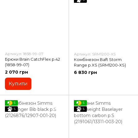
Артикул: 1858-99-07
Артикул: SRM1200-XS
Брюки Brain CatchFlex р.42
Комбінезон Baft Storm
(1858-99-07)
Range р.XS (SRM1200-XS)
2 070 грн
6 830 грн
Купити
5
5
5
5