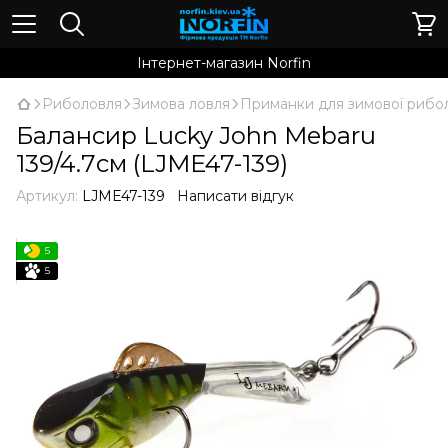
Інтернет-магазин Norfin
Риболовля
Зимова ловля
Приманки для зимової рибол
Балансир Lucky John Mebaru
139/4.7см (LJME47-139)
Артикул:
LJME47-139
Написати відгук
5
5