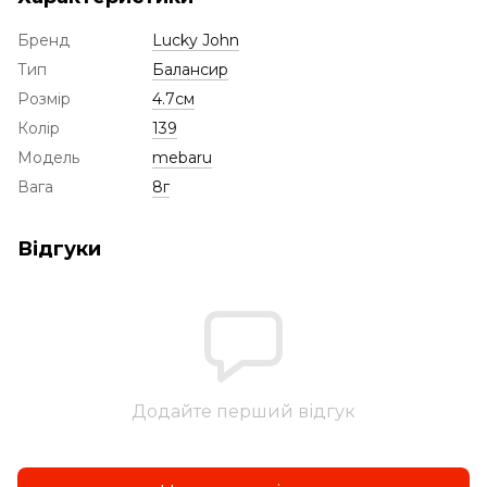
Бренд
Lucky John
Тип
Балансир
Розмір
4.7см
Колір
139
Модель
mebaru
Вага
8г
Відгуки
Додайте перший відгук