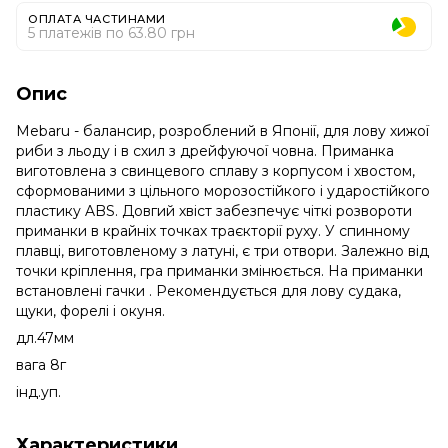
ОПЛАТА ЧАСТИНАМИ
5 платежів по 63.80 грн
Опис
Mebaru - балансир, розроблений в Японії, для лову хижої
риби з льоду і в схил з дрейфуючої човна. Приманка
виготовлена ​​з свинцевого сплаву з корпусом і хвостом,
сформованими з цільного морозостійкого і ударостійкого
пластику ABS. Довгий хвіст забезпечує чіткі розвороти
приманки в крайніх точках траєкторії руху. У спинному
плавці, виготовленому з латуні, є три отвори. Залежно від
точки кріплення, гра приманки змінюється. На приманки
встановлені гачки . Рекомендується для лову судака,
щуки, форелі і окуня.
дл.47мм
вага 8г
інд.уп.
Характеристики