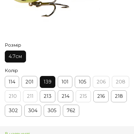
Розмір
4.7см
Колір
114
201
139
101
105
206
208
210
211
213
214
215
216
218
302
304
305
762
В наявності