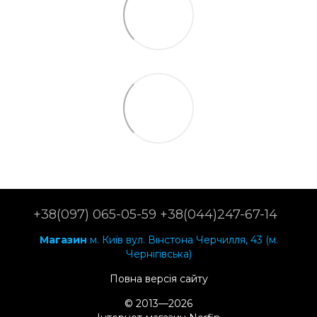
+38(097) 065-05-59 +38(044)247-67-14
Магазин
м. Київ вул. Вінстона Черчилля, 43 (м.
Чернігівська)
Повна версія сайту
© 2013—2026