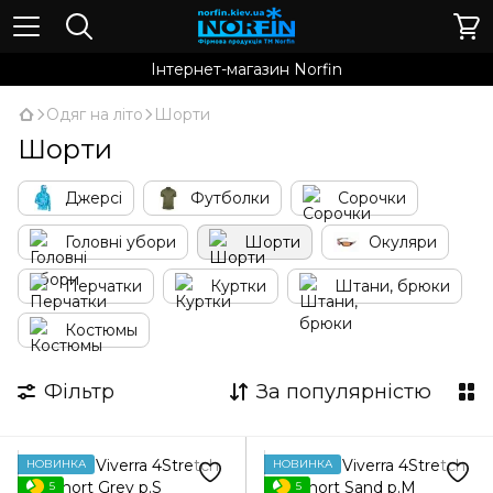
Інтернет-магазин Norfin
Одяг на літо
Шорти
Шорти
Джерсі
Футболки
Сорочки
Головні убори
Шорти
Окуляри
Перчатки
Куртки
Штани, брюки
Костюмы
Фільтр
За популярністю
НОВИНКА
НОВИНКА
5
5