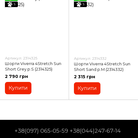
5
5
Артикул: 2314325
Артикул: 2314332
Шорти Viverra 4Stretch Sun
Шорти Viverra 4Stretch Sun
Short Grey p.S (2314325)
Short Sand р.M (2314332)
2 790 грн
2 315 грн
Купити
Купити
+38(097) 065-05-59 +38(044)247-67-14