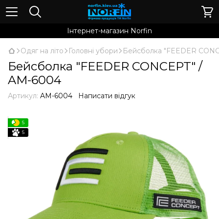
Інтернет-магазин Norfin
Одяг на літо
Головні убори
Бейсболка "FEEDER CONC
Бейсболка "FEEDER CONCEPT" /
AM-6004
Артикул:
AM-6004
Написати відгук
5
5