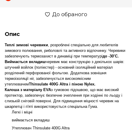
До обраного
Опис
Теплі зимові черевики
, розроблені спеціально для любителів
зимового полювання, риболовлі та активного відпочинку. Черевики
забезпечують термозахист в динаміці при температурі
до -30˚С.
Виймається вкладиш
черевик має конструкцію з декількох шарів:
штучний войлок (поліестер) - основний ізоляційний матеріал
розділений перфорованої фольгою. Додаткова зовнішня
термоізоляції ніг, забезпечується високоякісним
утеплювачем
Thinsulate 400G Altra і піною Nylex.
Калоша з матеріалу EVA
з гумовою підошвою, що має високий
протектор, забезпечує безпечне зчеплення при ходінні по льоду і
слизькій сніговій поверхні. Для підвищення міцності черевик на
шкарпетці і п'яті використовується спеціальна Гума.
Легкі і міцні
виймається вкладиш
Утеплювач Thinsulate 400G Altra