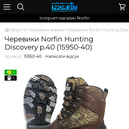
Інтернет-магазин Norfin
Взуття
Черевики зимові
Черевики Norfin Hunting Disc
Черевики Norfin Hunting
Discovery p.40 (15950-40)
Артикул:
15950-40
Написати відгук
5
5