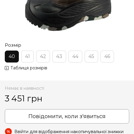
Розмір
40
41
42
43
44
45
46
Таблиця розмірів
Немає в наявності
3 451 грн
Повідомити, коли з'явиться
Ввійти
для відображення накопичувальної знижки
%