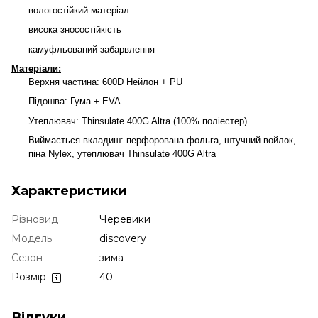
вологостійкий матеріал
висока зносостійкість
камуфльований забарвлення
Матеріали:
Верхня частина: 600D Нейлон + PU
Підошва: Гума + EVA
Утеплювач: Thinsulate 400G Altra (100% поліестер)
Виймається вкладиш: перфорована фольга, штучний войлок,
піна Nylex, утеплювач Thinsulate 400G Altra
Характеристики
Різновид
Черевики
Модель
discovery
Сезон
зима
Розмір
40
Відгуки