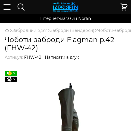
Інтернет-магазин Norfin
Забродний одяг
Заброди (Вейдерси)
Чоботи-заброди
Чоботи-заброди Flagman р.42
(FHW-42)
Артикул:
FHW-42
Написати відгук
5
5