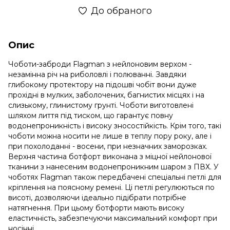
До обраного
Опис
Чоботи-заброди Flagman з нейлоновим верхом -
незамінна річ на риболовлі і полюванні. Завдяки
глибокому протектору на підошві чобіт вони дуже
прохідні в мулких, заболочених, багнистих місцях і на
слизькому, глинистому грунті. Чоботи виготовлені
шляхом лиття під тиском, що гарантує повну
водонепроникність і високу зносостійкість. Крім того, такі
чоботи можна носити не лише в теплу пору року, але і
при похолоданні - восени, при незначних заморозках.
Верхня частина ботфорт виконана з міцної нейлонової
тканини з нанесеним водонепроникним шаром з ПВХ. У
чоботях Flagman також передбачені спеціальні петлі для
кріплення на поясному ремені. Ці петлі регулюються по
висоті, дозволяючи ідеально підібрати потрібне
натягнення. При цьому ботфорти мають високу
еластичність, забезпечуючи максимальний комфорт при
носінні.