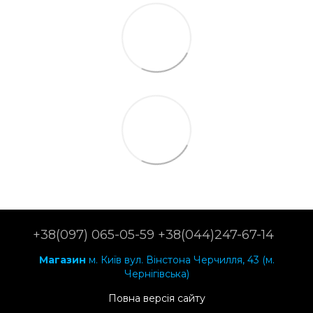
+38(097) 065-05-59 +38(044)247-67-14
Магазин
м. Київ вул. Вінстона Черчилля, 43 (м.
Чернігівська)
Повна версія сайту