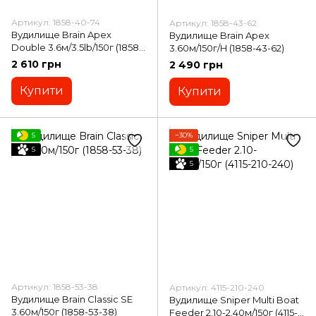
Артикул: 1858-40-74
Артикул: 1858-43-62
Вудилище Brain Apex
Вудилище Brain Apex
Double 3.6м/3.5lb/150г (1858-
3.60м/150г/H (1858-43-62)
40-74)
2 610 грн
2 490 грн
Купити
Купити
5
−30%
5
5
5
Артикул: 1858-53-38
Артикул: 4115-210-240
Вудилище Brain Classic SE
Вудилище Sniper Multi Boat
3.60м/150г (1858-53-38)
Feeder 2.10-2.40м/150г (4115-