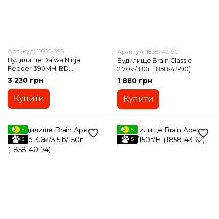
Артикул: 11605-395
Артикул: 1858-42-90
Вудилище Daiwa Ninja
Вудилище Brain Classic
Feeder 390MH-BD
2.70м/180г (1858-42-90)
3.90м/120г (11605-395)
3 230 грн
1 880 грн
Купити
Купити
5
5
5
5