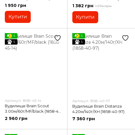
210-240)
1 950 грн
1 382 грн
1 974 грн
Купити
Купити
5
5
5
5
Артикул: 1858-45-14
Артикул: 1858-40-97
Вудилище Brain Scout
Вудилище Brain Distanza
3.00м/60г/MF/black (1858-45-
4.20м/140г/XH (1858-40-97)
14)
2 960 грн
7 360 грн