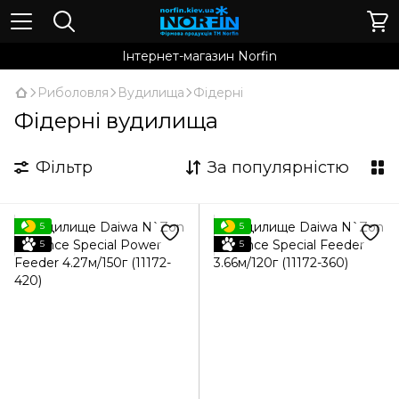
Інтернет-магазин Norfin
Риболовля
Вудилища
Фідерні
Фідерні вудилища
Фільтр
За популярністю
5
5
5
5