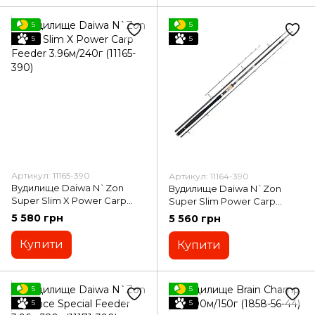
5
5
5
5
Артикул: 11165-390
Артикул: 11164-390
Вудилище Daiwa N`Zon
Вудилище Daiwa N`Zon
Super Slim X Power Carp
Super Slim Power Carp
Feeder 3.96м/240г (11165-390)
Feeder 3.96м/180г (11164-390)
5 580 грн
5 560 грн
Купити
Купити
5
5
5
5