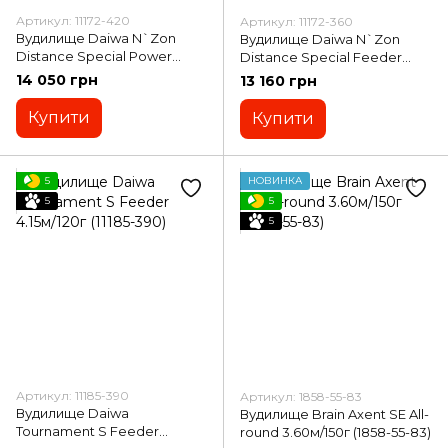
Артикул: 11172-420
Артикул: 11172-360
Вудилище Daiwa N`Zon
Вудилище Daiwa N`Zon
Distance Special Power
Distance Special Feeder
Feeder 4.27м/150г (11172-420)
3.66м/120г (11172-360)
14 050 грн
13 160 грн
Купити
Купити
5
НОВИНКА
5
5
5
Артикул: 11185-390
Артикул: 1858-55-83
Вудилище Daiwa
Вудилище Brain Axent SE All-
Tournament S Feeder
round 3.60м/150г (1858-55-83)