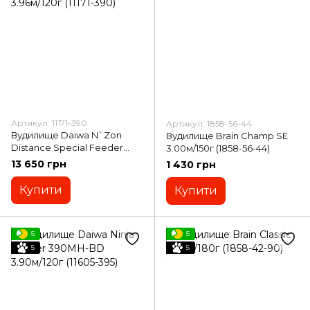
Артикул: 11171-390
Артикул: 1858-56-44
Вудилище Daiwa N`Zon
Вудилище Brain Champ SE
Distance Special Feeder
3.00м/150г (1858-56-44)
3.96м/120г (11171-390)
13 650 грн
1 430 грн
Купити
Купити
5
5
5
5