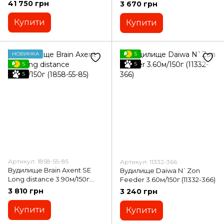
4.15м/120г (11185-390)
41 750 грн
3 670 грн
Купити
Купити
НОВИНКА
5
5
5
5
Артикул: 1858-55-85
Артикул: 11332-366
Вудилище Brain Axent SE
Вудилище Daiwa N`Zon
Long distance 3.90м/150г
Feeder 3.60м/150г (11332-366)
(1858-55-85)
3 810 грн
3 240 грн
Купити
Купити