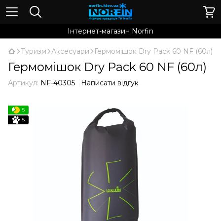
Інтернет-магазин Norfin
Туризм
Аксесуари
Гермомішок Dry Pack 60 NF (60л)
Гермомішок Dry Pack 60 NF (60л)
Артикул:
NF-40305
Написати відгук
5
5