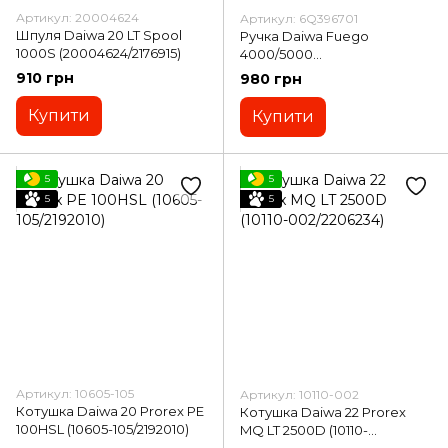
Артикул: 20004624
Артикул: 6Q396701
Шпуля Daiwa 20 LT Spool
Ручка Daiwa Fuego
1000S (20004624/2176915)
4000/5000
(6Q396701/2181306)
910 грн
980 грн
Купити
Купити
5
5
5
5
Артикул: 10605-105
Артикул: 10110-002
Котушка Daiwa 20 Prorex PE
Котушка Daiwa 22 Prorex
100HSL (10605-105/2192010)
MQ LT 2500D (10110-
002/2206234)