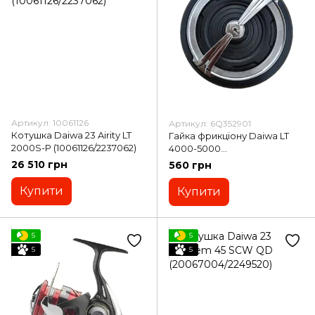
Артикул: 10061126
Артикул: 6Q352901
Котушка Daiwa 23 Airity LT
Гайка фрикціону Daiwa LT
2000S-P (10061126/2237062)
4000-5000
(6Q352901/2242317)
26 510 грн
560 грн
Купити
Купити
5
5
5
5