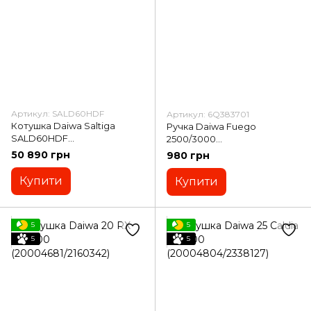
Артикул: SALD60HDF
Артикул: 6Q383701
Котушка Daiwa Saltiga
Ручка Daiwa Fuego
SALD60HDF
2500/3000
(SALD60HDF/707681)
(6Q383701/2145346)
50 890 грн
980 грн
Купити
Купити
5
5
5
5