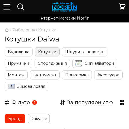
Інтернет-магазин Norfin
Риболовля
Котушки
Котушки Daiwa
Вудилища
Котушки
Шнури та волосінь
Приманки
Спорядження
Сигналізатори
Монтаж
Інструмент
Прикормка
Аксесуари
Зимова ловля
Фільтр
За популярністю
1
Бренд
Daiwa