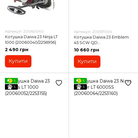
Артикул: 20060040
Артикул: 20067004
Котушка Daiwa 23 Ninja LT
Котушка Daiwa 23 Emblem
1000 (20060040/2256956)
45 SCW QD
(20067004/2249520)
2 490 грн
10 660 грн
Купити
Купити
5
5
5
5