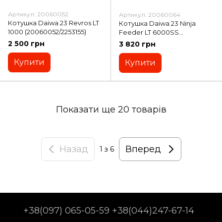
Артикул: 20060052
Артикул: 20060064
Котушка Daiwa 23 Revros LT
Котушка Daiwa 23 Ninja
1000 (20060052/2253155)
Feeder LT 6000SS
(20060064/2253160)
2 500 грн
3 820 грн
Купити
Купити
Показати ще 20 товарів
Назад
Вперед
1
з 6
+38(097) 065-05-59 +38(044)247-67-14