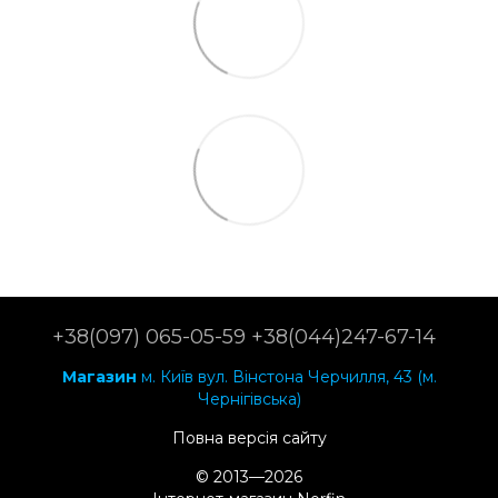
+38(097) 065-05-59 +38(044)247-67-14
Магазин
м. Київ вул. Вінстона Черчилля, 43 (м.
Чернігівська)
Повна версія сайту
© 2013—2026