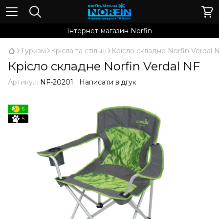
Інтернет-магазин Norfin
Туризм
Крісла та стільці
Крісло складне Norfin Verdal 
Крісло складне Norfin Verdal NF
Артикул:
NF-20201
Написати відгук
5
5