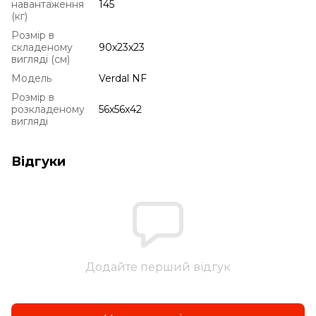
навантаження
145
(кг)
Розмір в
складеному
90х23х23
вигляді (см)
Модель
Verdal NF
Розмір в
розкладеному
56х56х42
вигляді
Відгуки
Додайте перший відгук