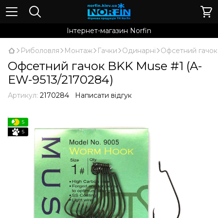
Інтернет-магазин Norfin
Риболовля
Монтаж
Гачки
Одинарні
Офсетний гачок
Офсетний гачок BKK Muse #1 (A-
EW-9513/2170284)
Артикул:
2170284
Написати відгук
5
5