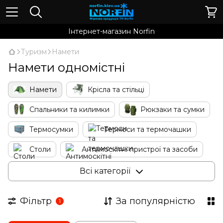
Інтернет-магазин Norfin
Туризм
Намети
Намети одномістні
Намети
Крісла та стільці
Спальники та килимки
Рюкзаки та сумки
Термосумки
Термоси та термочашки
Столи
Антимоскітні пристрої та засоби
Парасолі
Розкладачки та ліжка
Всі категорії
Газове туристичне обладнання
Посуд
Фільтр
За популярністю
1
Набори для пікніка
Аксесуари