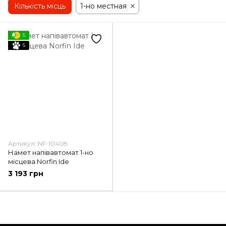
Кількість місць
1-но местная
5
5
Артикул: NF-10408
Намет напівавтомат 1-но
місцева Norfin Ide
3 193 грн