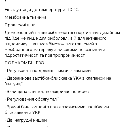
"
Експлуатація до температури -10 °C.
Мембранна тканина.
Проклеєні шви.
Демісезонний напівкомбінезон зі спортивним дизайном
підійде не лише для риболовлі, а й для активного
відпочинку. Напівкомбінезон виготовлений з
мембранного матеріалу з високими показниками
гідростатичності та повітропроникності.
ПОЛУКОМБІНЕЗОН
• Регульовані по довжині лямки із замками
• Двозамкова застібка-блискавка YKK з клапаном на
"липучці"
• Завищена спинка, що закриває поперек
• Регулювання обсягу талії
• Зручні бічні кишені з вологозахисними застібками-
блискавками YKK
• Дві нагрудні кишені