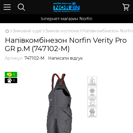
Інтернет-магазин Norfin
Зимовий одяг
Зимові костюми
Напівкомбінезон Norfin
Напівкомбінезон Norfin Verity Pro
GR р.M (747102-M)
Артикул:
747102-M
Написати відгук
5
5