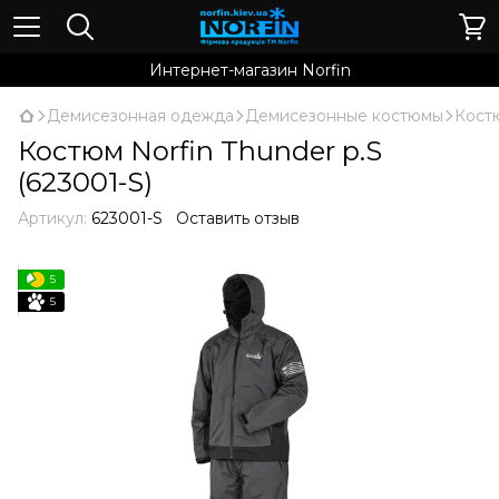
Интернет-магазин Norfin
Демисезонная одежда
Демисезонные костюмы
Костю
Костюм Norfin Thunder р.S
(623001-S)
Артикул:
623001-S
Оставить отзыв
5
5