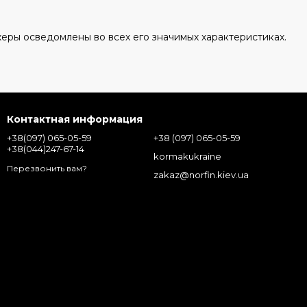
жеры осведомлены во всех его значимых характеристиках.
Контактная информация
+38(097) 065-05-59
+38 (097) 065-05-59
+38(044)247-67-14
kormakukraine
Перезвонить вам?
zakaz@norfin.kiev.ua