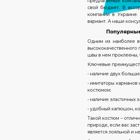
предлагаемые компание
свой бюджет. В ассо
компании в Украине.
вариант. А наши консу
Популярные к
Одним из наиболее в
высококачественного п
швы в нем проклеены,
Ключевые преимущест
• наличие двух больши
• имитаторы карманов
костюмом;
• наличие эластичных 
• удобный капюшон, к
Такой костюм – отлич
природе, если вас зас
является лояльной и н