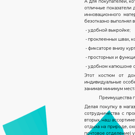
А для покупателей, к
отличные показатели 
инновационного мат
безотказно выполнял 
•
удобной выкройке;
• проклеенных швах, 
• фиксаторе внизу кур
• просторных и функци
• удобном капюшоне 
Этот костюм от дож
индивидуальные особе
занимая минимум мест
Преимущества при
Делая покупку в мага
сотрудничества с про
вторых, наш ассортиме
отдыха на природе, ох
почтовое отделение) 