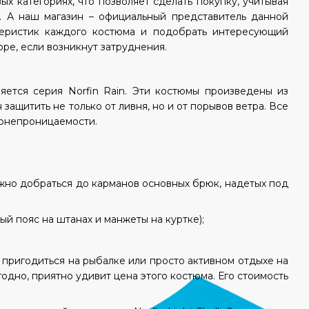
х категориях, что позволяет сделать покупку, учитывая
). А наш магазин – официальный представитель данной
теристик каждого костюма и подобрать интересующий
оре, если возникнут затруднения.
ляется серия
Norfin
Rain
. Эти костюмы произведены из
ащитить не только от ливня, но и от порывов ветра. Все
донепроницаемости.
ожно добраться до карманов основных брюк, надетых под
й пояс на штанах и манжеты на куртке);
 пригодиться на рыбалке или просто активном отдыхе на
годно, приятно удивит цена этого костюма. Его стоимость