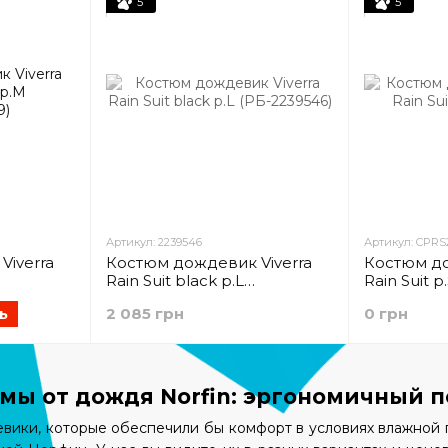
5
5
Артикул: 2239546
Артикул: CPRS
Viverra
Костюм дождевик Viverra
Костюм до
Rain Suit black p.L
Rain Suit p
(РБ-2239546)
ь
2 085 грн
0 грн
мы от дождя Norfin: эргономичный п
ики, которые обеспечили бы комфорт в условиях влажной п