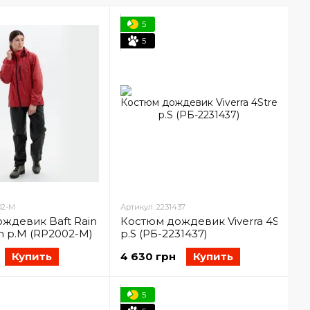
5
5
02-M
Артикул: 2231437
ждевик Baft Rain
Костюм дождевик Viverra 4Stretch 
 p.M (RP2002-M)
p.S (РБ-2231437)
Купить
4 630 грн
Купить
5