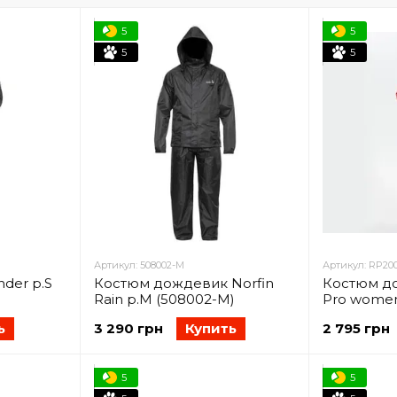
5
5
5
5
Артикул: 508002-M
Артикул: RP20
der р.S
Костюм дождевик Norfin
Костюм до
Rain р.M (508002-M)
Pro women
ь
3 290 грн
Купить
2 795 грн
5
5