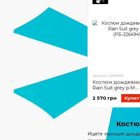
5
Артикул: 2264949
Костюм дождевик 
Rain Suit grey p.M
(РБ-2264949)
2 570 грн
Купит
Костю
Ищете хорошие дождев