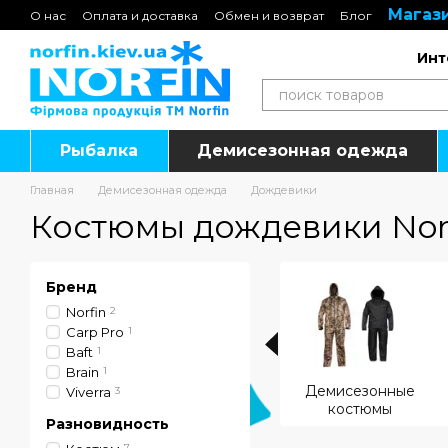
Магази
Перейти к основному контенту
О нас
Оплата и доставка
Обмен и возврат
Блог
Подарочные сертификаты
Инт
Рыбалка
Демисезонная одежда
Главная
Демисезонная одежда
Дождевики
Костюмы дождевики Nor
Бренд
Norfin
2
Carp Pro
1
Baft
1
Brain
1
Демисезонные
Viverra
3
костюмы
Разновидность
7