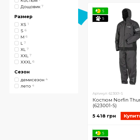
Костюм
Дощовик
7
5
Размер
5
XS
1
S
6
M
6
L
7
XL
7
XXL
7
XXXL
6
Сезон
демисезон
4
лето
4
Артикул: 623001-S
Костюм Norfin Thun
(623001-S)
5 418 грн
Купит
5