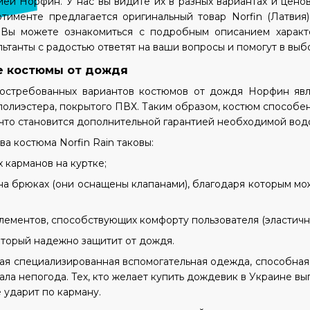
й Норфин. У нас вы видите их в разных вариантах и ценовы
ртименте пре
д
лагается оригинальный товар
Norfin
(Латвия
 Вы можете ознакомиться с подробным описанием харак
льтанты с радостью ответят на ваши вопросы и помогут в выб
остюмы от дождя
остребованных вариантов костюмов от дождя Норфин яв
олиэстера, покрытого ПВХ. Таким образом, костюм способен з
 что становится дополнительной гарантией необходимой во
ва костюма
Norfin
Rain
таковы:
х карманов на куртке;
 на брюках (они оснащены клапанами), благодаря которым м
элементов, способствующих комфорту пользователя (эластичны
оторый надежно защитит от дождя.
ная специализированная вспомогательная одежда, способная
тала непогода. Тех, кто желает купить дождевик в Украине вы
е ударит по карману.