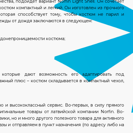
чества, подойдет вариант
Norfin Light Shell. Он сочетает
остюм компактный и легкий. Он изготовлен из прочного
оторая способствует тому, чтобы костюм не парил и
дежды от дождя заключаются в следующем:
водонепроницаемости костюма;
которые дают возможность его адаптировать под
жный плюс – костюм складывается в компактный чехол,
но и высококлассный сервис. Во-первых, в силу прямого
ригинальные товары от латвийской компании
Norfin. Во-
ики, но и много другого полезного товара для активного
азы и отправляем в пункт назначения (по адресу либо на