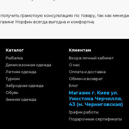
 получить грамотную консультацию по товару, так как менед
агазине Норфин всегда выгодна и комфортна.
Каталог
Клиентам
Рыбалка
Вход в личный кабинет
Демисезонная одежда
О нас
Летняя одежда
Оплата и доставка
Туризм
Обмен и возврат
Забродная одежда
Блог
Обувь
Магазин г. Киев ул.
Уинстона Черчилля,
Зимняя одежда
43 (м. Черниговская)
График работы
Подарочные сертификаты