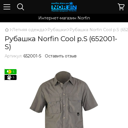
Интернет-магазин Norfin
Летняя одежда
Рубашки
Рубашка Norfin Cool p.S (65
Рубашка Norfin Cool p.S (652001-
S)
Артикул:
652001-S
Оставить отзыв
5
5