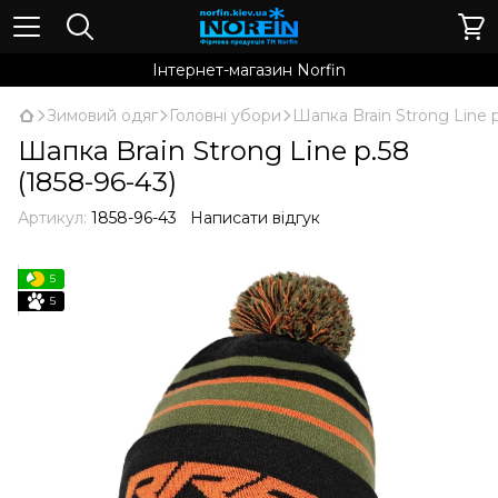
Інтернет-магазин Norfin
Зимовий одяг
Головні убори
Шапка Brain Strong Line р
Шапка Brain Strong Line р.58
(1858-96-43)
Артикул:
1858-96-43
Написати відгук
5
5