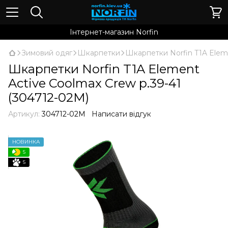
Інтернет-магазин Norfin
Зимовий одяг
Шкарпетки
Шкарпетки Norfin T1A Eleme
Шкарпетки Norfin T1A Element
Active Coolmax Crew р.39-41
(304712-02M)
Артикул:
304712-02M
Написати відгук
НОВИНКА
5
5