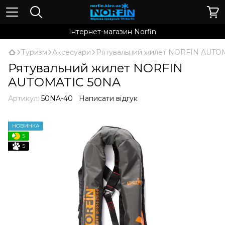
Інтернет-магазин Norfin
Туризм
Аксесуари
Рятувальний жилет NORFIN AUTO
Рятувальний жилет NORFIN
AUTOMATIC 50NA
Артикул:
50NA-40
Написати відгук
НОВИНКА
5
5