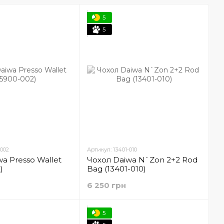
5
5
-002
Артикул: 13401-010
a Presso Wallet
Чохол Daiwa N`Zon 2+2 Rod
)
Bag (13401-010)
6 250 грн
5