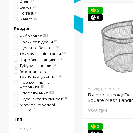
Brain
97
Daiwa
84
5
Forrest
5
5
Select
60
Розділ
Риболовля
359
Садки та підсаки
92
Cумки та баккани
99
Тримачі та підставки
89
Коробки та ящики
214
Тубуси та чохли
64
Зберігання та
транспортування
431
Повідочниці та
мотовила
16
Артикул: 13460-045
Спорядження
603
Голова підсаку Da
Відра, сита та ємності
18
Square Mesh Landi
Мати та коропові
(13460-045)
мішки
13
760 грн
Тип
5