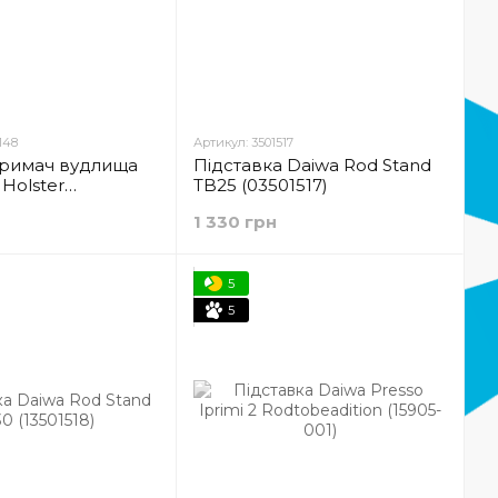
148
Артикул: 3501517
тримач вудлища
Підставка Daiwa Rod Stand
Holster
TB25 (03501517)
1 330 грн
5
5