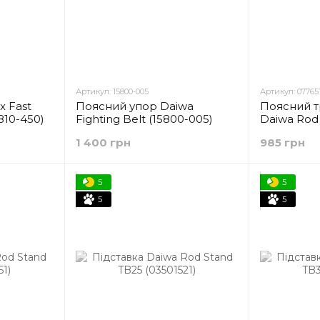
Артикул: 15800-005
Артикул: 07765
x Fast
Поясний упор Daiwa
Поясний 
5810-450)
Fighting Belt (15800-005)
Daiwa Rod 
(07765148)
1 400 грн
985 грн
5
5
5
5