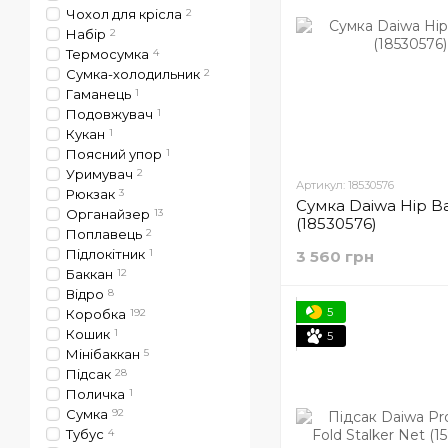
Чохол для крісла
2
Набір
2
Термосумка
4
Сумка-холодильник
2
Гаманець
1
Подовжувач
1
Кукан
1
Поясний упор
1
Уримувач
2
Артикул: 18530576
Рюкзак
3
Сумка Daiwa Hip Ba
Органайзер
13
(18530576)
Поплавець
2
Підлокітник
1
3 560 грн
Баккан
12
Відро
8
5
Коробка
192
Кошик
1
5
Мінібаккан
5
Підсак
28
Поличка
1
Сумка
92
Тубус
4