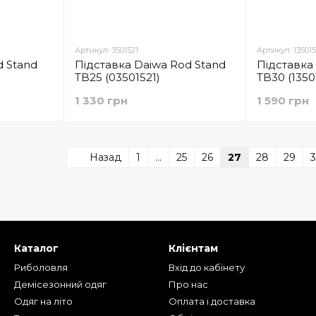
Артикул: 3501521
Артикул: 135015
d Stand
Підставка Daiwa Rod Stand
Підставка
TB25 (03501521)
TB30 (1350
1 330 грн
1 590 грн
Назад
1
...
25
26
27
28
29
Каталог
Клієнтам
Риболовля
Вхід до кабінету
Демісезонний одяг
Про нас
Одяг на літо
Оплата і доставка