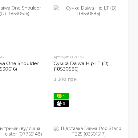
616
Артикул: 18530586
wa One Shoulder
Сумка Daiwa Hip LT (D)
8530616)
(18530586)
3 310 грн
5
5