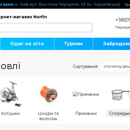
газин
м. Київ вул. Вінстона Черчилля, 43 (м. Чернігівська)
Гр
ернет-магазин Norfin
+38(0
Передз
Одяг на літо
Туризм
Забродни
овлі
Сортування:
спочатку де
Котушки
Шнури та
Приманки
Спорядж
волосінь