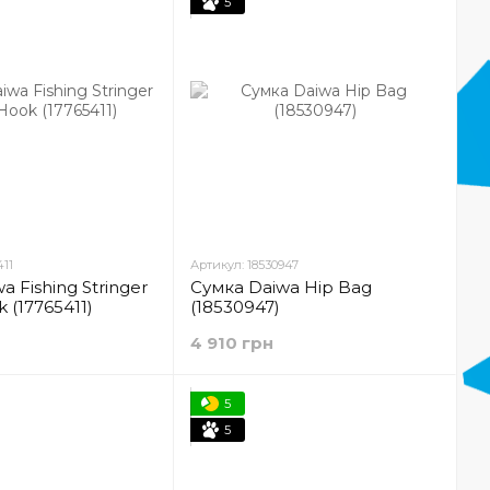
5
411
Артикул: 18530947
a Fishing Stringer
Сумка Daiwa Hip Bag
 (17765411)
(18530947)
4 910 грн
5
5