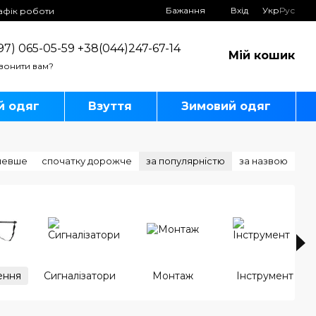
Бажання
Вхід
Укр
Рус
афік роботи
97) 065-05-59 +38(044)247-67-14
Мій кошик
вонити вам?
й одяг
Взуття
Зимовий одяг
шевше
спочатку дорожче
за популярністю
за назвою
ення
Сигналізатори
Монтаж
Інструмент