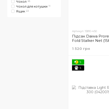
Чохол
45
Чохол для котушки
11
Ящик
22
Артикул: 15810-450
Підсак Daiwa Prore
Fold Stalker Net (1
1 520 грн
5
5