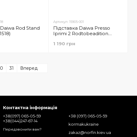
18
Артикул: 15905-001
 Daiwa Rod Stand
Підставка Daiwa Presso
1518)
Iprimi 2 Rodtobeadition
(15905-001)
1 190 грн
30
31
Вперед
Контактна інформація
+38(097) 065-05-59
+38 (097) 065-05-59
+38(044)247-67-14
kormakukraine
Передзвонити вам?
zakaz@norfin.kiev.ua