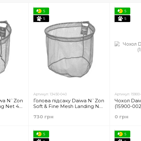
5
5
5
5
Артикул: 13450-040
Артикул: 15900
iwa N`Zon
Голова підсаку Daiwa N`Zon
Чохол Daiw
ng Net 45
Soft & Fine Mesh Landing Net
(15900-002
(13450-040)
730 грн
0 грн
5
5