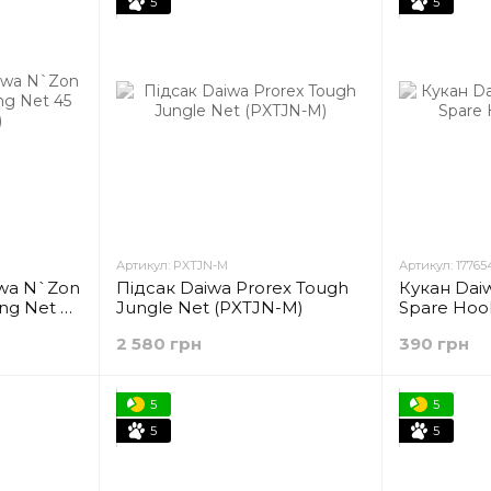
5
5
Артикул: PXTJN-M
Артикул: 17765
iwa N`Zon
Підсак Daiwa Prorex Tough
Кукан Daiw
ng Net 45
Jungle Net (PXTJN-M)
Spare Hook
2 580 грн
390 грн
5
5
5
5