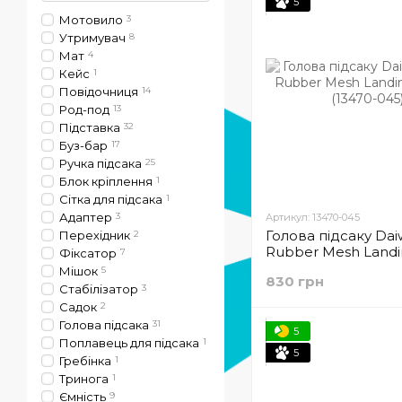
5
Мотовило
3
Утримувач
8
Мат
4
Кейс
1
Повідочниця
14
Род-под
13
Підставка
32
Буз-бар
17
Ручка підсака
25
Блок кріплення
1
Сітка для підсака
1
Адаптер
3
Артикул: 13470-045
Голова підсаку Da
Перехідник
2
Rubber Mesh Landi
Фіксатор
7
(13470-045)
Мішок
5
830 грн
Стабілізатор
3
Садок
2
Голова підсака
31
5
Поплавець для підсака
1
5
Гребінка
1
Тринога
1
Ємність
9