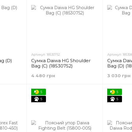
Артикул: 18530752
Артикул: 18530
g (D)
Сумка Daiwa HG Shoulder
Сумка Dai
Bag (C) (18530752)
Bag (D) (1
4 480 грн
3 030 грн
5
5
5
5