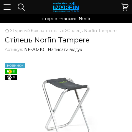
Інтернет-магазин Norfin
Туризм
Крісла та стільці
Стілець Norfin Tampere
Стілець Norfin Tampere
Артикул:
NF-20210
Написати відгук
НОВИНКА
5
5