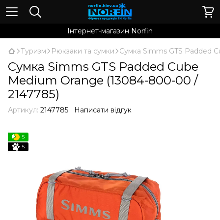
Інтернет-магазин Norfin
Туризм
Рюкзаки та сумки
Сумка Simms GTS Padded Cu
Сумка Simms GTS Padded Cube
Medium Orange (13084-800-00 /
2147785)
Артикул:
2147785
Написати відгук
5
5