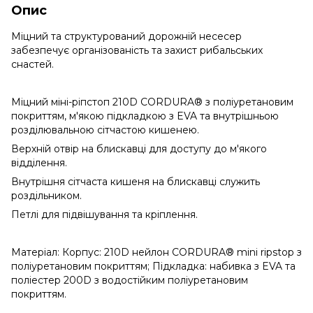
Опис
Міцний та структурований дорожній несесер
забезпечує організованість та захист рибальських
снастей.
Міцний міні-ріпстоп 210D CORDURA® з поліуретановим
покриттям, м'якою підкладкою з EVA та внутрішньою
розділювальною сітчастою кишенею.
Верхній отвір на блискавці для доступу до м'якого
відділення.
Внутрішня сітчаста кишеня на блискавці служить
роздільником.
Петлі для підвішування та кріплення.
Матеріал: Корпус: 210D нейлон CORDURA® mini ripstop з
поліуретановим покриттям; Підкладка: набивка з EVA та
поліестер 200D з водостійким поліуретановим
покриттям.