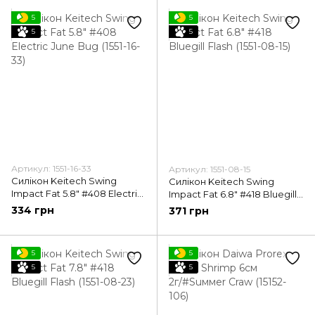
5
5
5
5
Артикул: 1551-16-33
Артикул: 1551-08-15
Силікон Keitech Swing
Силікон Keitech Swing
Impact Fat 5.8" #408 Electric
Impact Fat 6.8" #418 Bluegill
June Bug (1551-16-33)
Flash (1551-08-15)
334 грн
371 грн
5
5
5
5