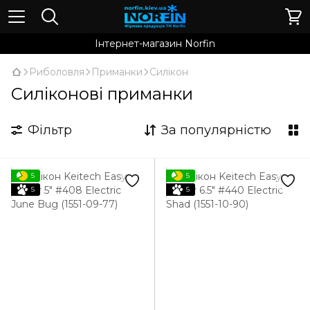
Інтернет-магазин Norfin
Риболовля
Приманки
Силікон
Силіконові приманки
Фільтр
За популярністю
5
5
5
5