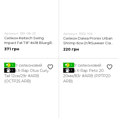
Артикул: 1551-08-23
Артикул: 15152-106
Силікон Keitech Swing
Силікон Daiwa Prorex Urban
Impact Fat 7.8" #418 Bluegill
Shrimp 6см 2г/#Suммer Craw
Flash (1551-08-23)
(15152-106)
371 грн
220 грн
5
5
5
5