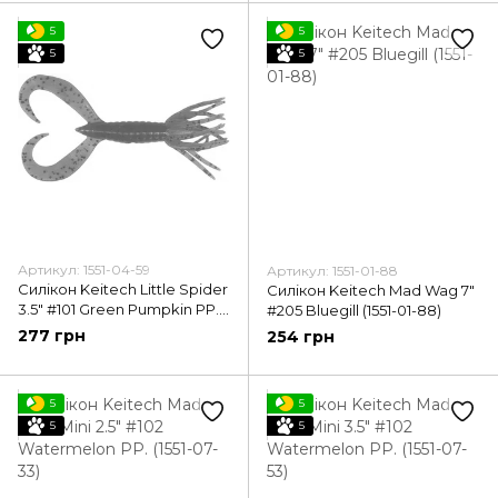
5
5
5
5
Артикул: 1551-04-59
Артикул: 1551-01-88
Силікон Keitech Little Spider
Силікон Keitech Mad Wag 7"
3.5" #101 Green Pumpkin PP.
#205 Bluegill (1551-01-88)
(1551-04-59)
277 грн
254 грн
5
5
5
5