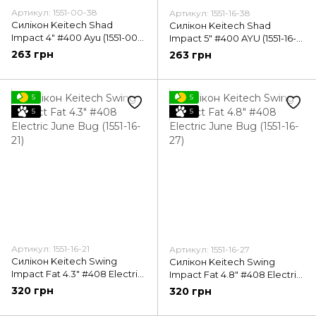
Артикул: 1551-00-38
Артикул: 1551-16-38
Силікон Keitech Shad
Силікон Keitech Shad
Impact 4" #400 Ayu (1551-00-
Impact 5" #400 AYU (1551-16-
38)
38)
263 грн
263 грн
5
5
5
5
Артикул: 1551-16-21
Артикул: 1551-16-27
Силікон Keitech Swing
Силікон Keitech Swing
Impact Fat 4.3" #408 Electric
Impact Fat 4.8" #408 Electric
June Bug (1551-16-21)
June Bug (1551-16-27)
320 грн
320 грн