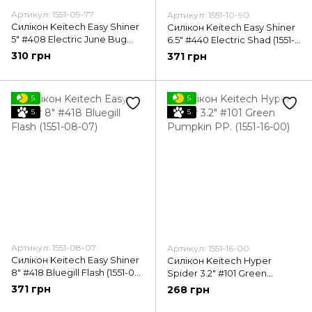
Артикул: 1551-09-77
Артикул: 1551-10-90
Силікон Keitech Easy Shiner
Силікон Keitech Easy Shiner
5" #408 Electric June Bug
6.5" #440 Electric Shad (1551-
(1551-09-77)
10-90)
310 грн
371 грн
5
5
5
5
Артикул: 1551-08-07
Артикул: 1551-16-00
Силікон Keitech Easy Shiner
Силікон Keitech Hyper
8" #418 Bluegill Flash (1551-08-
Spider 3.2" #101 Green
07)
Pumpkin PP. (1551-16-00)
371 грн
268 грн