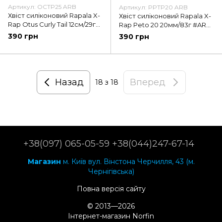
Артикул: OCTP25 ARB
Артикул: PPTP20 ARB
Хвіст силіконовий Rapala X-
Хвіст силіконовий Rapala X-
Rap Otus Curly Tail 12см/29г
Rap Peto 20 20мм/83г #ARB
#ARB (OCTP25 ARB)
(PPTP20 ARB)
390 грн
390 грн
Назад
Вперед
18
з 18
+38(097) 065-05-59 +38(044)247-67-14
Магазин
м. Київ вул. Вінстона Черчилля, 43 (м.
Чернігівська)
Повна версія сайту
© 2013—2026
Інтернет-магазин Norfin