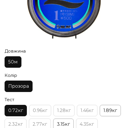
Довжина
50м
Колір
Прозора
Тест
0.72кг
0.96кг
1.28кг
1.46кг
1.89кг
2.32кг
2.77кг
3.15кг
4.35кг