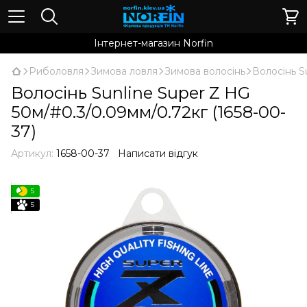
Інтернет-магазин Norfin
Риболовля
Зимова ловля
Зимова волосінь
Волосінь S
Волосінь Sunline Super Z HG
50м/#0.3/0.09мм/0.72кг (1658-00-
37)
Артикул:
1658-00-37
Написати відгук
5
5