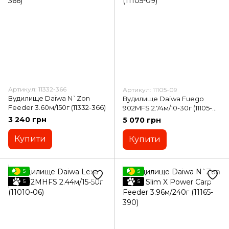
Артикул: 11332-366
Артикул: 11105-09
Вудилище Daiwa N`Zon
Вудилище Daiwa Fuego
Feeder 3.60м/150г (11332-366)
902MFS 2.74м/10-30г (11105-
09)
3 240 грн
5 070 грн
Купити
Купити
5
5
5
5