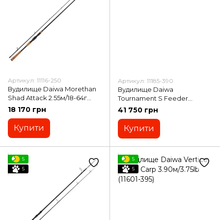
Артикул: 11116-250
Артикул: 11185-390
Вудилище Daiwa Morethan
Вудилище Daiwa
Shad Attack 2.55м/18-64г
Tournament S Feeder
(11116-250)
4.15м/120г (11185-390)
18 170 грн
41 750 грн
Купити
Купити
5
5
5
5