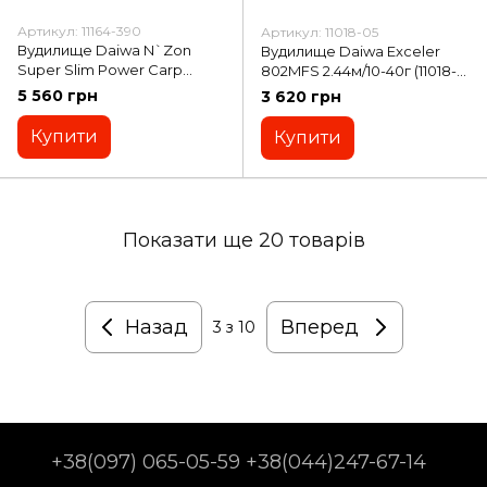
Артикул: 11164-390
Артикул: 11018-05
Вудилище Daiwa N`Zon
Вудилище Daiwa Exceler
Super Slim Power Carp
802MFS 2.44м/10-40г (11018-
Feeder 3.96м/180г (11164-390)
05)
5 560 грн
3 620 грн
Купити
Купити
Показати ще 20 товарів
Назад
Вперед
3
з 10
+38(097) 065-05-59 +38(044)247-67-14