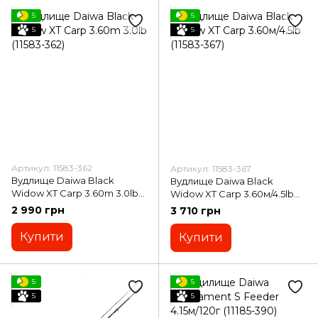
5
5
5
5
Артикул: 11583-362
Артикул: 11583-367
Вудлище Daiwa Black
Вудлище Daiwa Black
Widow XT Carp 3.60m 3.0lb
Widow XT Carp 3.60м/4.5lb
(11583-362)
(11583-367)
2 990 грн
3 710 грн
Купити
Купити
5
5
5
5