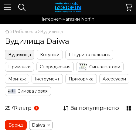
Інтернет-магазин Norfin
Риболовля
Вудилища
Вудилища Daiwa
Вудилища
Котушки
Шнури та волосінь
Приманки
Спорядження
Сигналізатори
Монтаж
Інструмент
Прикормка
Аксесуари
Зимова ловля
Фільтр
За популярністю
1
Бренд
Daiwa