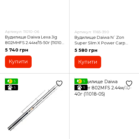
Артикул: 11010-06
Артикул: 11165-390
Вудилище Daiwa Lexa Jig
Вудилище Daiwa N`Zon
802MHFS 2.44м/15-50г (11010-
Super Slim X Power Carp
06)
Feeder 3.96м/240г (11165-390)
5 740 грн
5 580 грн
Купити
Купити
5
5
5
5