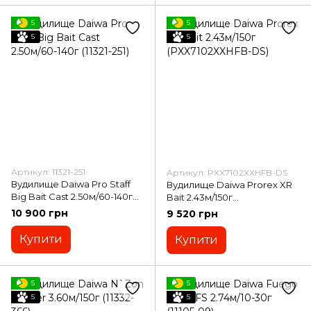
5
5
5
5
Артикул: 11321-251
Артикул: PXX7102XXHFB-DS
Вудилище Daiwa Pro Staff
Вудилище Daiwa Prorex XR
Big Bait Cast 2.50м/60-140г
Bait 2.43м/150г
(11321-251)
(PXX7102XXHFB-DS)
10 900 грн
9 520 грн
Купити
Купити
5
5
5
5