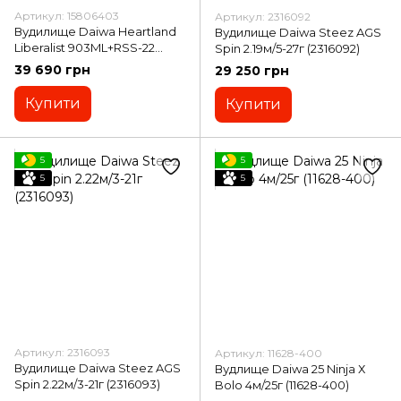
Артикул: 15806403
Артикул: 2316092
Вудилище Daiwa Heartland
Вудилище Daiwa Steez AGS
Liberalist 903ML+RSS-22
Spin 2.19м/5-27г (2316092)
2.74м/5-40г (15806403)
39 690 грн
29 250 грн
Купити
Купити
5
5
5
5
Артикул: 2316093
Артикул: 11628-400
Вудилище Daiwa Steez AGS
Вудлище Daiwa 25 Ninja Х
Spin 2.22м/3-21г (2316093)
Bolo 4м/25г (11628-400)