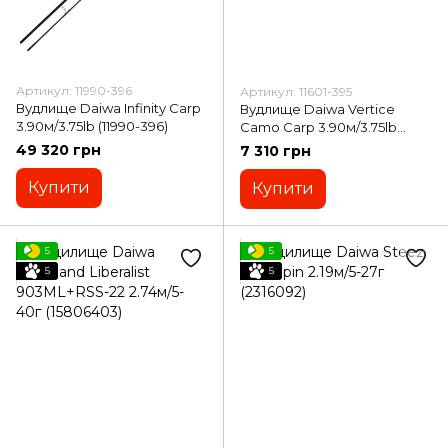
Артикул: 11990-396
Артикул: 11601-395
Вудлище Daiwa Infinity Carp
Вудлище Daiwa Vertice
3.90м/3.75lb (11990-396)
Camo Carp 3.90м/3.75lb
(11601-395)
49 320 грн
7 310 грн
Купити
Купити
5
5
5
5