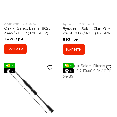
Артикул: 1870-36-52
Артикул: 1870-82-58
Спінінг Select Basher 802SH
Вудилище Select Glam GLM-
2.44м/60-150г (1870-36-52)
702MH 2.13м/8-30г (1870-82-
58)
1 420 грн
893 грн
Купити
Купити
5
5
5
5