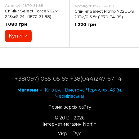
Артикул: 1870-31-88
Артикул: 1870-34-89
Спінінг Select Force 702M
Спінінг Select Ritmix 702UL-S
2.13м/5-24г (1870-31-88)
2.13м/0.5-5г (1870-34-89)
1 080 грн
1 220 грн
Купити
+38(097) 065-05-59 +38(044)247-67-14
Магазин
м. Київ вул. Вінстона Черчилля, 43 (м.
Чернігівська)
Повна версія сайту
© 2013—2026
Інтернет-магазин Norfin
Укр
Рус