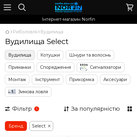
Інтернет-магазин Norfin
Риболовля
Вудилища
Вудилища Select
Вудилища
Котушки
Шнури та волосінь
Приманки
Спорядження
Сигналізатори
Монтаж
Інструмент
Прикормка
Аксесуари
Зимова ловля
Фільтр
За популярністю
1
Бренд
Select