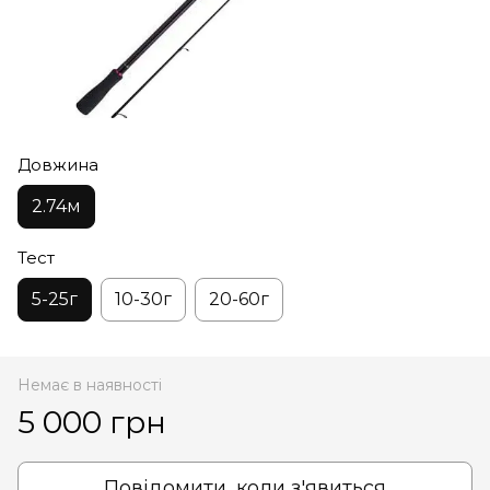
Довжина
2.74м
Тест
5-25г
10-30г
20-60г
Немає в наявності
5 000 грн
Повідомити, коли з'явиться