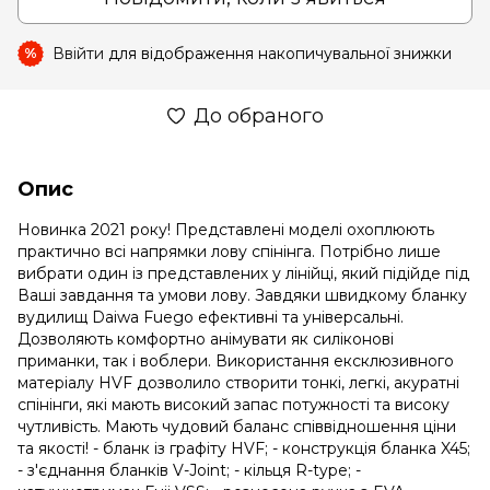
Ввійти
для відображення накопичувальної знижки
%
До обраного
Опис
Новинка 2021 року! Представлені моделі охоплюють
практично всі напрямки лову спінінга. Потрібно лише
вибрати один із представлених у лінійці, який підійде під
Ваші завдання та умови лову. Завдяки швидкому бланку
вудилищ Daiwa Fuego ефективні та універсальні.
Дозволяють комфортно анімувати як силіконові
приманки, так і воблери. Використання ексклюзивного
матеріалу HVF дозволило створити тонкі, легкі, акуратні
спінінги, які мають високий запас потужності та високу
чутливість. Мають чудовий баланс співвідношення ціни
та якості! - бланк із графіту HVF; - конструкція бланка X45;
- з'єднання бланків V-Joint; - кільця R-type; -