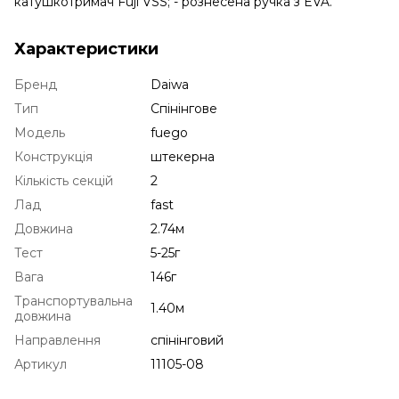
катушкотримач Fuji VSS; - рознесена ручка з EVA.
Характеристики
Бренд
Daiwa
Тип
Спінінгове
Модель
fuego
Конструкція
штекерна
Кількість секцій
2
Лад
fast
Довжина
2.74м
Тест
5-25г
Вага
146г
Транспортувальна
1.40м
довжина
Направлення
спінінговий
Артикул
11105-08