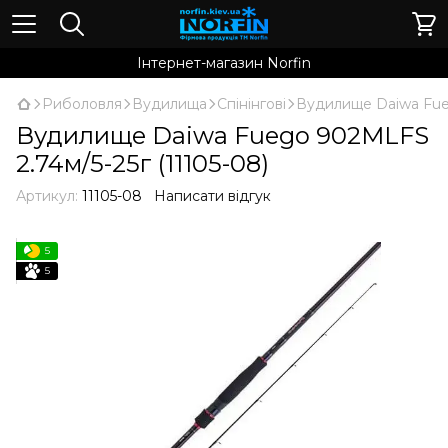
Інтернет-магазин Norfin
Риболовля
Вудилища
Спінінгові
Вудилище Daiwa Fueg
Вудилище Daiwa Fuego 902MLFS
2.74м/5-25г (11105-08)
Артикул:
11105-08
Написати відгук
5
5