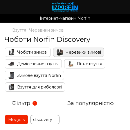
Інтернет-магазин Norfin
Взуття
Черевики зимові
Чоботи Norfin Discovery
Чоботи зимові
Черевики зимові
Демісезонне взуття
Літнє взуття
Зимове взуття Norfin
Взуття для риболовлі
Фільтр
За популярністю
1
Модель
discovery