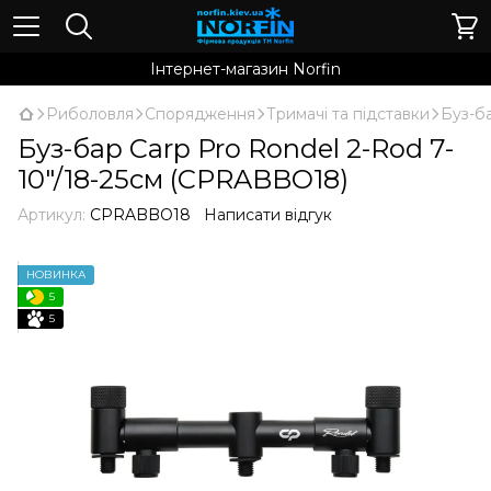
Інтернет-магазин Norfin
Риболовля
Спорядження
Тримачі та підставки
Буз-б
Буз-бар Carp Pro Rondel 2-Rod 7-
10"/18-25см (CPRABBO18)
Артикул:
CPRABBO18
Написати відгук
НОВИНКА
5
5