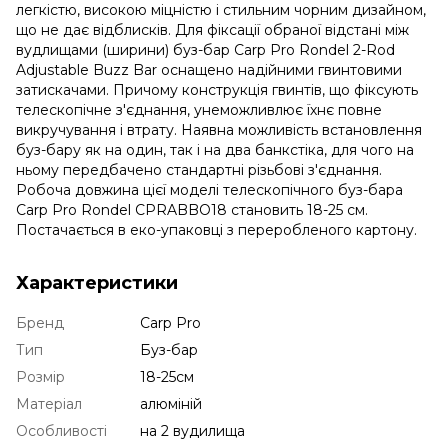
легкістю, високою міцністю і стильним чорним дизайном,
що не дає відблисків. Для фіксації обраної відстані між
вудлищами (ширини) буз-бар Carp Pro Rondel 2-Rod
Adjustable Buzz Bar оснащено надійними гвинтовими
затискачами. Причому конструкція гвинтів, що фіксують
телескопічне з'єднання, унеможливлює їхнє повне
викручування і втрату. Наявна можливість встановлення
буз-бару як на один, так і на два банкстіка, для чого на
ньому передбачено стандартні різьбові з'єднання.
Робоча довжина цієї моделі телескопічного буз-бара
Carp Pro Rondel CPRABBO18 становить 18-25 см.
Постачається в еко-упаковці з переробленого картону.
Характеристики
Бренд
Carp Pro
Тип
Буз-бар
Розмір
18-25см
Матеріал
алюміній
Особливості
на 2 вудилища