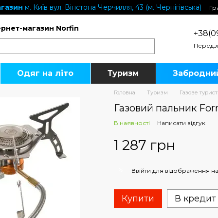
газин
м. Київ вул. Вінстона Черчилля, 43 (м. Чернігівська)
Гр
ернет-магазин Norfin
+38(0
Передз
Одяг на літо
Туризм
Забродни
Головна
Туризм
Газове турис
Газовий пальник Forr
В наявності
Написати відгук
1 287 грн
%
Ввійти
для відображення на
Купити
В кредит