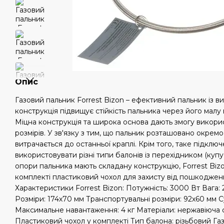
Опис
Газовий пальник Forrest Bizon – ефективний пальник із 
конструкція підвищує стійкість пальника через його малу 
Міцна конструкція та широка основа дають змогу викори
розмірів. У зв'язку з тим, що пальник розташовано окремо
витрачається до останньої краплі. Крім того, таке підклю
використовувати різні типи балонів із перехідником (купу
опори пальника мають складану конструкцію, Forrest Biz
комплекті пластиковий чохол для захисту від пошкоджень
Характеристики Forrest Bizon: Потужність: 3000 Вт Вага: 2
Розміри: 174х70 мм Транспортувальні розміри: 92х60 мм 
Максимальне навантаження: 4 кг Матеріали: нержавіюча ст
Пластиковий чохол у комплекті Тип балона: різьбовий Га