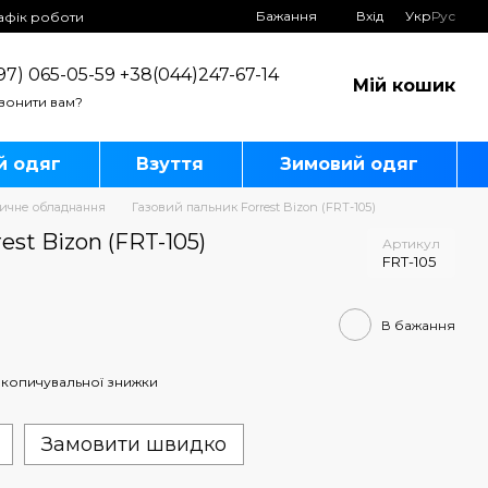
Бажання
Вхід
Укр
Рус
афік роботи
97) 065-05-59 +38(044)247-67-14
Мій кошик
вонити вам?
й одяг
Взуття
Зимовий одяг
тичне обладнання
Газовий пальник Forrest Bizon (FRT-105)
est Bizon (FRT-105)
Артикул
FRT-105
В бажання
копичувальної знижки
Замовити швидко