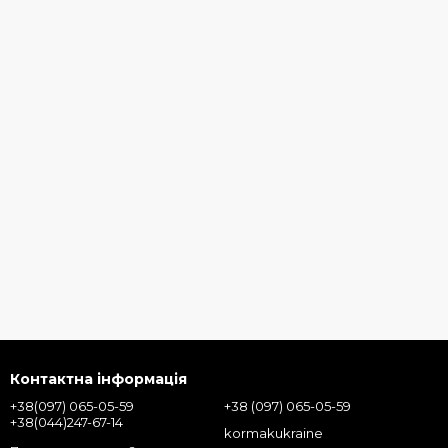
Контактна інформація
+38(097) 065-05-59
+38 (097) 065-05-59
+38(044)247-67-14
kormakukraine