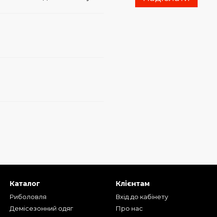
Каталог
Клієнтам
Риболовля
Вхід до кабінету
Демісезонний одяг
Про нас