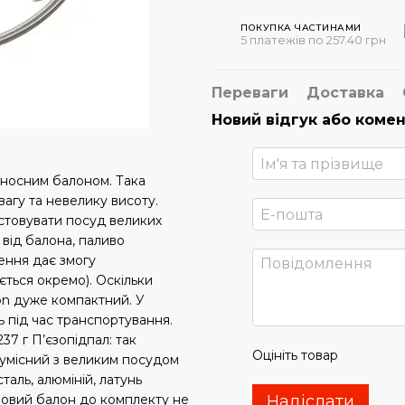
ПОКУПКА ЧАСТИНАМИ
5 платежів по 257.40 грн
Переваги
Доставка
Новий відгук або коме
виносним балоном. Така
вагу та невелику висоту.
стовувати посуд великих
 від балона, паливо
чення дає змогу
ється окремо). Оскільки
on дуже компактний. У
 під час транспортування.
37 г П’єзопідпал: так
Оцініть товар
Сумісний з великим посудом
аль, алюміній, латунь
Надіслати
зовий балон до комплекту не