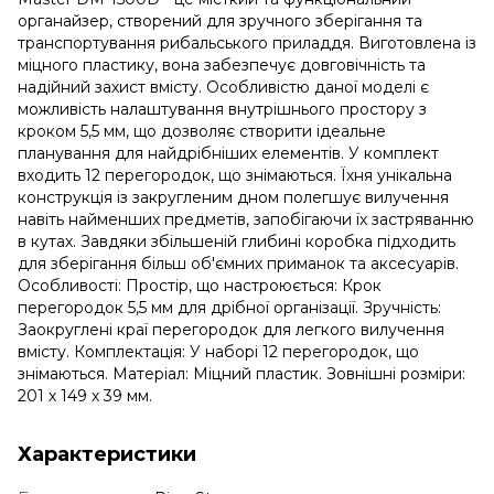
органайзер, створений для зручного зберігання та
транспортування рибальського приладдя. Виготовлена ​​із
міцного пластику, вона забезпечує довговічність та
надійний захист вмісту. Особливістю даної моделі є
можливість налаштування внутрішнього простору з
кроком 5,5 мм, що дозволяє створити ідеальне
планування для найдрібніших елементів. У комплект
входить 12 перегородок, що знімаються. Їхня унікальна
конструкція із закругленим дном полегшує вилучення
навіть найменших предметів, запобігаючи їх застряванню
в кутах. Завдяки збільшеній глибині коробка підходить
для зберігання більш об'ємних приманок та аксесуарів.
Особливості: Простір, що настроюється: Крок
перегородок 5,5 мм для дрібної організації. Зручність:
Заокруглені краї перегородок для легкого вилучення
вмісту. Комплектація: У наборі 12 перегородок, що
знімаються. Матеріал: Міцний пластик. Зовнішні розміри:
201 х 149 х 39 мм.
Характеристики