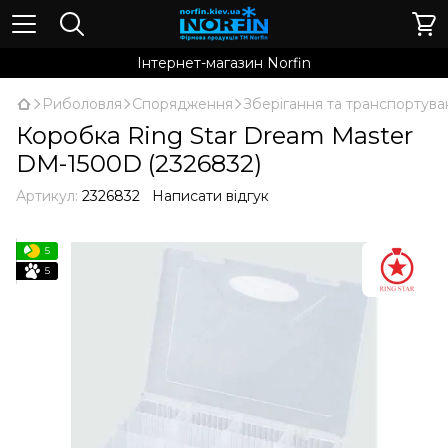
Інтернет-магазин Norfin
Риболовля
Спорядження
Зберігання та транспортува
Коробка Ring Star Dream Master
DM-1500D (2326832)
Артикул:
2326832
Написати відгук
5
5