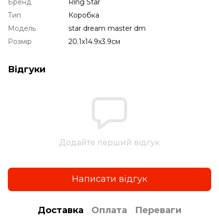
Бренд
Ring Star
Тип
Коробка
Модель
star dream master dm
Розмір
20.1х14.9х3.9см
Відгуки
Додайте перший відгук
Написати відгук
Доставка
Оплата
Переваги