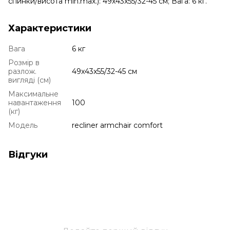
спинки/висота min.max.): 49x43x55/32-45 см; Вага: 6 кг.
Характеристики
Вага
6 кг
Розмір в
разлож.
49x43x55/32-45 см
вигляді (см)
Максимальне
навантаження
100
(кг)
Модель
recliner armchair comfort
Відгуки