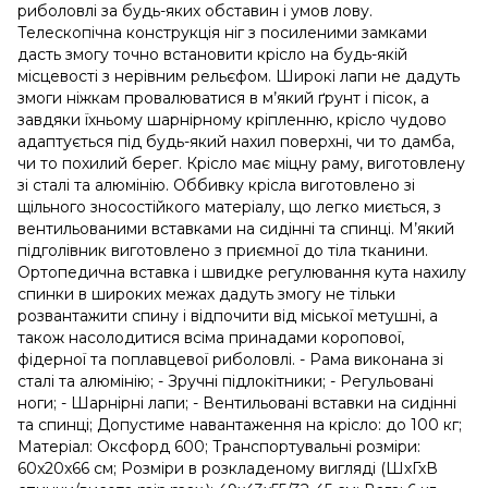
риболовлі за будь-яких обставин і умов лову.
Телескопічна конструкція ніг з посиленими замками
дасть змогу точно встановити крісло на будь-якій
місцевості з нерівним рельєфом. Широкі лапи не дадуть
змоги ніжкам провалюватися в м’який ґрунт і пісок, а
завдяки їхньому шарнірному кріпленню, крісло чудово
адаптується під будь-який нахил поверхні, чи то дамба,
чи то похилий берег. Крісло має міцну раму, виготовлену
зі сталі та алюмінію. Оббивку крісла виготовлено зі
щільного зносостійкого матеріалу, що легко миється, з
вентильованими вставками на сидінні та спинці. М’який
підголівник виготовлено з приємної до тіла тканини.
Ортопедична вставка і швидке регулювання кута нахилу
спинки в широких межах дадуть змогу не тільки
розвантажити спину і відпочити від міської метушні, а
також насолодитися всіма принадами коропової,
фідерної та поплавцевої риболовлі. - Рама виконана зі
сталі та алюмінію; - Зручні підлокітники; - Регульовані
ноги; - Шарнірні лапи; - Вентильовані вставки на сидінні
та спинці; Допустиме навантаження на крісло: до 100 кг;
Матеріал: Оксфорд 600; Транспортувальні розміри:
60x20x66 см; Розміри в розкладеному вигляді (ШхГхВ