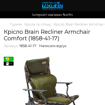
Інтернет-магазин Norfin
Туризм
Крісла та стільці
Крісло Brain Recliner Armchair
Крісло Brain Recliner Armchair
Comfort (1858-41-17)
Артикул:
1858-41-17
Написати відгук
5
5