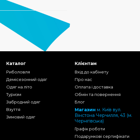
Каталог
Клієнтам
Риболовля
Вхід до кабінету
Демісезонний одяг
Про нас
Одяг на літо
Оплата і доставка
Туризм
Обмін та повернення
Забродний одяг
Блог
Взуття
Магазин
м. Київ вул.
Вінстона Черчилля, 43 (м.
Зимовий одяг
Чернігівська)
Графік роботи
Подарункові сертифікати