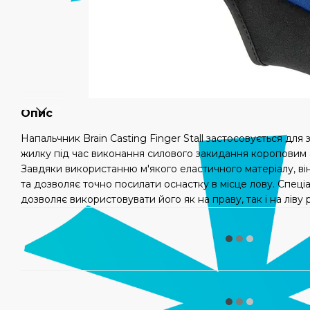
Опис
Напальчник Brain Casting Finger Stall застосовується для 
жилку під час виконання силового закидання короповим
Завдяки використанню м'якого еластичного матеріалу, ві
та дозволяє точно посилати оснастку в місце лову. Спец
дозволяє використовувати його як на праву, так і на ліву 