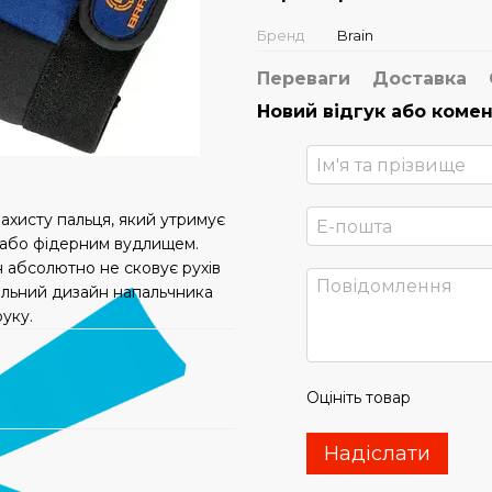
Бренд
Brain
Переваги
Доставка
Новий відгук або коме
захисту пальця, який утримує
 або фідерним вудлищем.
н абсолютно не сковує рухів
іальний дизайн напальчника
руку.
Оцініть товар
Надіслати