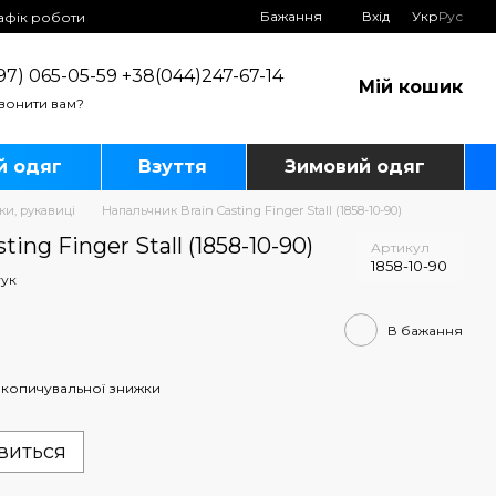
Бажання
Вхід
Укр
Рус
афік роботи
97) 065-05-59 +38(044)247-67-14
Мій кошик
вонити вам?
й одяг
Взуття
Зимовий одяг
ки, рукавиці
Напальчник Brain Casting Finger Stall (1858-10-90)
ing Finger Stall (1858-10-90)
Артикул
1858-10-90
гук
В бажання
копичувальної знижки
явиться