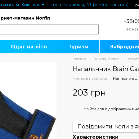
газин
м. Київ вул. Вінстона Черчилля, 43 (м. Чернігівська)
Гр
ернет-магазин Norfin
+38(0
Передз
Одяг на літо
Туризм
Забродни
Головна
Зимовий одяг
Перчат
Напальчник Brain Cast
Немає в наявності
Написати від
203 грн
%
Ввійти
для відображення на
Повідомити, коли з'
Характеристики