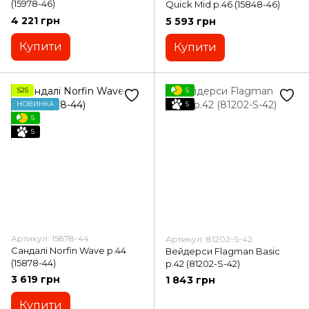
(15978-46)
Quick Mid р.46 (15848-46)
4 221 грн
5 593 грн
Купити
Купити
S25
5
НОВИНКА
5
5
5
Артикул: 15878-44
Артикул: 81202-S-42
Сандалі Norfin Wave р.44
Вейдерси Flagman Basic
(15878-44)
р.42 (81202-S-42)
3 619 грн
1 843 грн
Купити