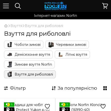
Інтернет-магазин Norfin
Взуття
Взуття для риболовлі
Взуття для риболовлі
Чоботи зимові
Черевики зимові
Демісезонне взуття
Літнє взуття
Зимове взуття Norfin
Взуття для риболовлі
Фільтр
За популярністю
5
5
5
5