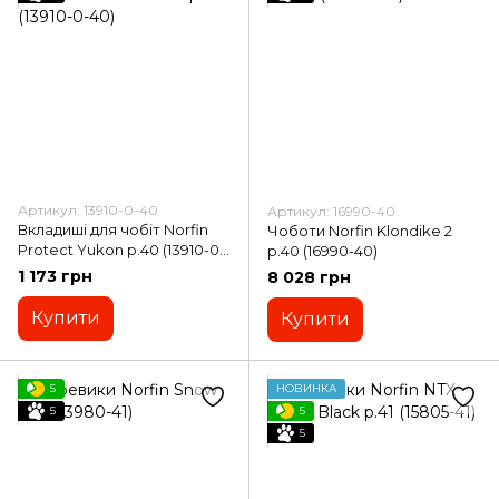
Артикул: 13910-0-40
Артикул: 16990-40
Вкладиші для чобіт Norfin
Чоботи Norfin Klondike 2
Protect Yukon p.40 (13910-0-
р.40 (16990-40)
40)
1 173 грн
8 028 грн
Купити
Купити
5
НОВИНКА
5
5
5