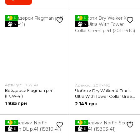
5
5
5
5
Артикул: FCW-41
Артикул: 201T-41G
Вейдерси Flagman р.41
Чоботи Dry Walker X-Track
(FCW-41)
Ultra With Tower Collar Green
р.41 (201T-41G)
1 935 грн
2 149 грн
5
5
5
5