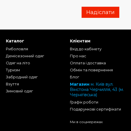
Надіслати
Каталог
Клієнтам
Риболовля
Вхід до кабінету
Демісезонний одяг
Про нас
Одяг на літо
Оплата і доставка
Туризм
Обмін та повернення
Забродний одяг
Блог
Взуття
Магазин
м. Київ вул.
Вінстона Черчилля, 43 (м.
Зимовий одяг
Чернігівська)
Графік роботи
Подарункові сертифікати
Ми в соцмережах