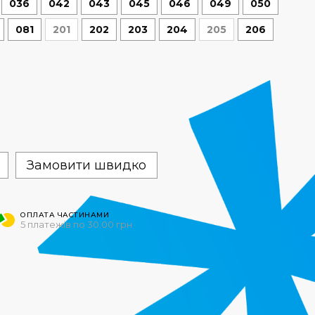
036
042
043
045
046
049
050
081
201
202
203
204
205
206
Замовити швидко
ОПЛАТА ЧАСТИНАМИ
5 платежів по 30.00 грн