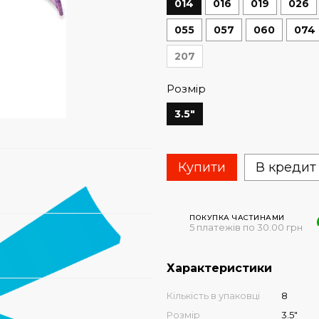
014
016
019
026
055
057
060
074
207
Розмір
3.5"
Купити
В кредит
ПОКУПКА ЧАСТИНАМИ
5 платежів по 30.00 грн
Характеристики
Кількість в упаковці
8
Розмір
3.5"