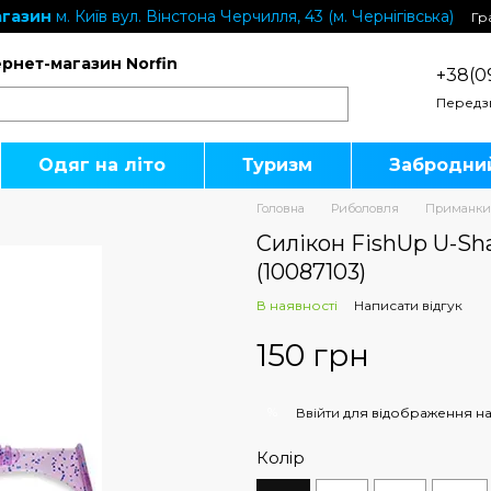
газин
м. Київ вул. Вінстона Черчилля, 43 (м. Чернігівська)
Гр
ернет-магазин Norfin
+38(0
Передз
Одяг на літо
Туризм
Забродни
Головна
Риболовля
Приманки
Силікон FishUp U-Shad
(10087103)
В наявності
Написати відгук
150 грн
%
Ввійти
для відображення на
Колір