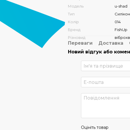
Модель
u-shad
Тип
Силікон
Колір
014
Бренд
FishUp
Різновид
віброхв
Переваги
Доставка
Новий відгук або коме
Оцініть товар