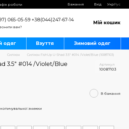
Бажання
Вхід
Укр
Рус
афік роботи
97) 065-05-59 +38(044)247-67-14
Мій кошик
вонити вам?
й одяг
Взуття
Зимовий одяг
Силікон
Силікон FishUp U-Shad 3.5" #014 /Violet/Blue (10087103)
 3.5" #014 /Violet/Blue
Артикул
10087103
В бажання
копичувальної знижки