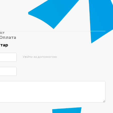
іст
Оплата
нтар
Увійти за допомогою