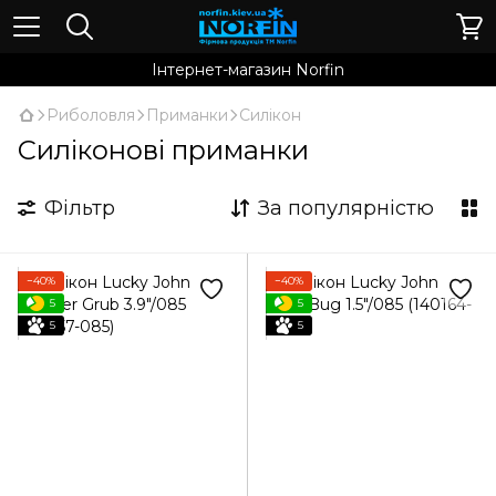
Інтернет-магазин Norfin
Риболовля
Приманки
Силікон
Силіконові приманки
Фільтр
За популярністю
−40%
−40%
5
5
5
5