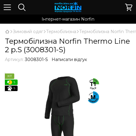
Інтернет-магазин Norfin
Зимовий одяг
Термобілизна
Термобілизна Norfin Therm
Термобілизна Norfin Thermo Line
2 р.S (3008301-S)
Артикул:
3008301-S
Написати відгук
ХІТ
5
5