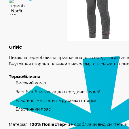
Опис
Дихаюча термобілизна призначена для середньої активнос
Внутрішня сторона тканини з начосом, тепленька та приєм
Термобілизна
Високий комір
Застібка-блискавка до середини грудей
Еластичні манжети на рукавах і штанях
Еластичний пояс
Матеріал:
100% Поліестер
- це особливий вид синтетичн