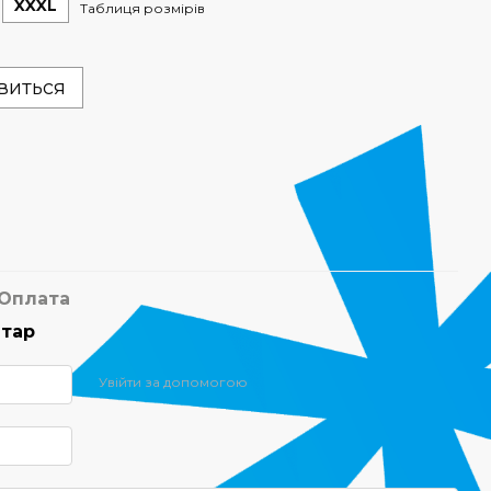
XXXL
Таблиця розмірів
явиться
Оплата
нтар
Увійти за допомогою