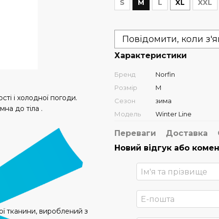
S
M
L
XL
XXL
Повідомити, коли з'
Характеристики
Бренд
Norfin
Розмір
M
ті і холодної погоди.
Сезон
зима
на до тіла .
Модель
Winter Line
Переваги
Доставка
Новий відгук або коме
ої тканини, вироблений з