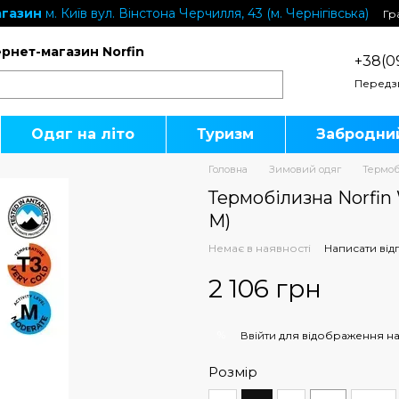
газин
м. Київ вул. Вінстона Черчилля, 43 (м. Чернігівська)
Гр
ернет-магазин Norfin
+38(0
Передз
Одяг на літо
Туризм
Забродни
Головна
Зимовий одяг
Термоб
Термобілизна Norfin 
M)
Немає в наявності
Написати від
2 106 грн
%
Ввійти
для відображення на
Розмір