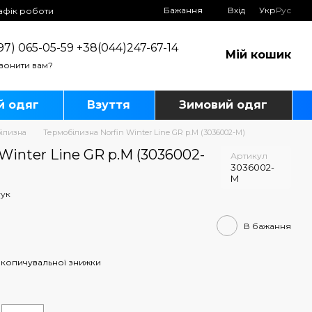
Бажання
Вхід
Укр
Рус
афік роботи
97) 065-05-59 +38(044)247-67-14
Мій кошик
вонити вам?
й одяг
Взуття
Зимовий одяг
ілизна
Термобілизна Norfin Winter Line GR р.M (3036002-M)
Winter Line GR р.M (3036002-
Артикул
3036002-
M
гук
В бажання
копичувальної знижки