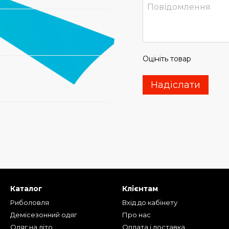
Оцініть товар
Надіслати
Каталог
Клієнтам
Риболовля
Вхід до кабінету
Демісезонний одяг
Про нас
Одяг на літо
Оплата і доставка