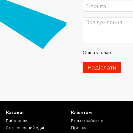
Оцініть товар
Надіслати
Каталог
Клієнтам
Риболовля
Вхід до кабінету
Демісезонний одяг
Про нас