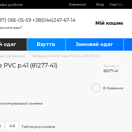
Бажання
Вхід
Укр
Рус
афік роботи
97) 065-05-59 +38(044)247-67-14
Мій кошик
вонити вам?
й одяг
Взуття
Зимовий одяг
оди (Вейдерси)
Вейдерси Norfin Lake PVC p.41 (81277-41)
 PVC p.41 (81277-41)
Артикул
81277-41
В бажання
копичувальної знижки
5
46
Таблиця розмірів