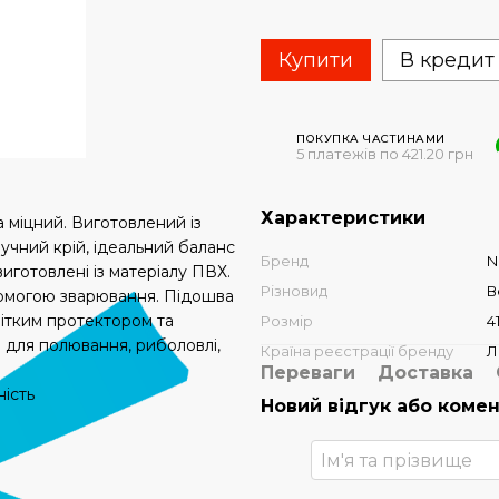
Купити
В кредит
ПОКУПКА ЧАСТИНАМИ
5 платежів по 421.20 грн
Характеристики
 міцний. Виготовлений із
зручний крій, ідеальний баланс
Бренд
N
иготовлені із матеріалу ПВХ.
Різновид
В
помогою зварювання. Підошва
 чітким протектором та
Розмір
4
 для полювання, риболовлі,
Країна реєстрації бренду
Л
Переваги
Доставка
ість
Новий відгук або коме