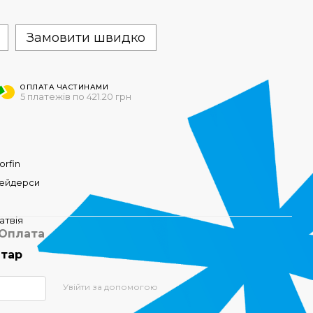
Замовити швидко
ОПЛАТА ЧАСТИНАМИ
5 платежів по 421.20 грн
orfin
ейдерси
1
атвія
Оплата
нтар
Увійти за допомогою