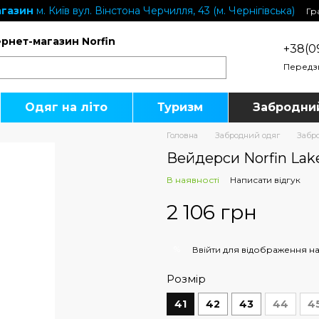
газин
м. Київ вул. Вінстона Черчилля, 43 (м. Чернігівська)
Гр
ернет-магазин Norfin
+38(0
Передз
Одяг на літо
Туризм
Забродни
Головна
Забродний одяг
Забр
Вейдерси Norfin Lake
В наявності
Написати відгук
2 106 грн
%
Ввійти
для відображення на
Розмір
41
42
43
44
4