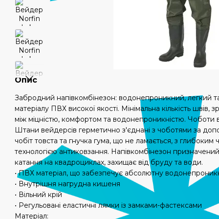
Опис
Забродний напівкомбінезон: водонепроникний, легкий та
матеріалу ПВХ високої якості. Мінімальна кількість швів, 
між міцністю, комфортом та водонепроникністю. Чоботи в
Штани вейдерсів герметично з'єднані з чоботями за до
чобіт товста та гнучка гума, що не ламається, з глибоким
технологією антиковзання. Напівкомбінезон призначений
катання на квадроциклах, захищає від бруду та води.
• ПВХ матеріал, що забезпечує абсолютну водонепроникн
• Внутрішня нагрудна кишеня
• Вільний крій
• Регульовані еластичні лямки із замками-фастексами
Матеріал: