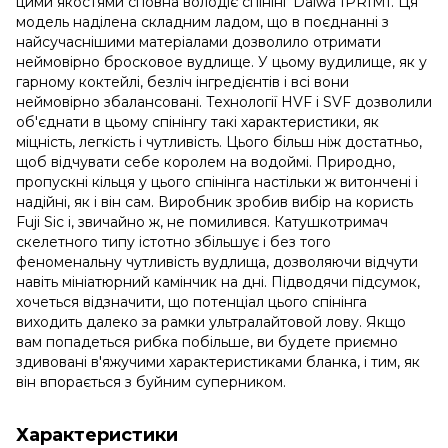
цими якостями сповна володіє спінінг Daiwa IPRIMI. Ця
модель наділена складним ладом, що в поєднанні з
найсучаснішими матеріалами дозволило отримати
неймовірно бросковое вудлище. У цьому вудилище, як у
гарному коктейлі, безліч інгредієнтів і всі вони
неймовірно збалансовані. Технології HVF і SVF дозволили
об'єднати в цьому спінінгу такі характеристики, як
міцність, легкість і чутливість. Цього більш ніж достатньо,
щоб відчувати себе королем на водоймі. Природно,
пропускні кільця у цього спінінга настільки ж витончені і
надійні, як і він сам. Виробник зробив вибір на користь
Fuji Sic і, звичайно ж, не помилився. Катушкотримач
скелетного типу істотно збільшує і без того
феноменальну чутливість вудлища, дозволяючи відчути
навіть мініатюрний камінчик на дні. Підводячи підсумок,
хочеться відзначити, що потенціал цього спінінга
виходить далеко за рамки ультралайтовой лову. Якщо
вам попадеться рибка побільше, ви будете приємно
здивовані в'яжучими характеристиками бланка, і тим, як
він впорається з буйним суперником.
Характеристики