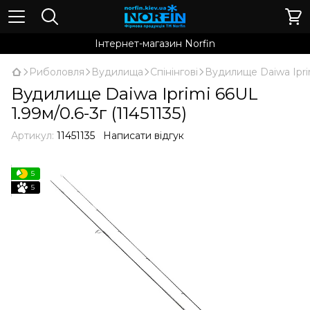
Інтернет-магазин Norfin
Риболовля
Вудилища
Спінінгові
Вудилище Daiwa Iprimi
Вудилище Daiwa Iprimi 66UL
1.99м/0.6-3г (11451135)
Артикул:
11451135
Написати відгук
5
5