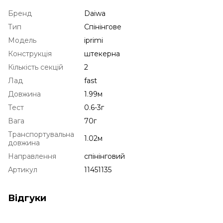
Бренд
Daiwa
Тип
Спінінгове
Модель
iprimi
Конструкція
штекерна
Кількість секцій
2
Лад
fast
Довжина
1.99м
Тест
0.6-3г
Вага
70г
Транспортувальна
1.02м
довжина
Направлення
спінінговий
Артикул
11451135
Відгуки