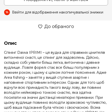
Ввійти
для відображення накопичувальної знижки
%
До обраного
Опис
Спінінг Daiwa IPRIMI – ця вудка для справжніх цінителів
витонченої снасті, це спінінг для задоволень. Дійсно,
складно собі уявити більш легка, витончена і дзвінке
вудлище. Ловля форелі стає все більш популярним з
кожним роком, і цьому є цілком логічне пояснення. Адже
Area fishing – заняття у вищій ступеня азартне і
наповнене спортивним інтересом. Однак для того щоб
відчути всю принадність такого виду лову, ви повинні
володіти неймовірно тонкою снастю, яка здатна
посилати на значні дистанції мініатюрні приманки. При
цьому вудлище повинно володіти зразковою чутливістю,
щоб ваша підсікання була чіткою і своєчасною. Всіма