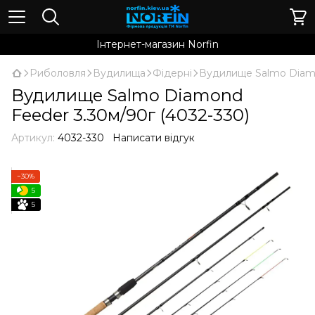
Інтернет-магазин Norfin
Риболовля
Вудилища
Фідерні
Вудилище Salmo Diamo
Вудилище Salmo Diamond
Feeder 3.30м/90г (4032-330)
Артикул:
4032-330
Написати відгук
−30%
5
5