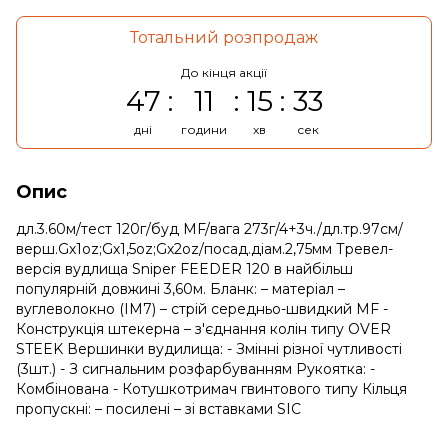
Тотальний розпродаж
До кінця акції
47
11
15
33
дні
години
хв
сек
Опис
дл.3.60м/тест 120г/буд MF/вага 273г/4+3ч./дл.тр.97см/
верш.Gх1oz;Gх1,5oz;Gх2oz/посад.діам.2,75мм Тревел-
версія вудлища Sniper FEEDER 120 в найбільш
популярній довжині 3,60м. Бланк: – матеріал –
вуглеволокно (IM7) – стрій середньо-швидкий MF -
Конструкція штекерна – з'єднання колін типу OVER
STEEK Вершинки вудилища: - Змінні різної чутливості
(3шт.) - З сигнальним розфарбуванням Рукоятка: -
Комбінована - Котушкотримач гвинтового типу Кільця
пропускні: – посилені – зі вставками SIC