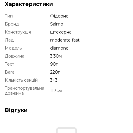
Характеристики
Тип
Фідерне
Бренд
Salmo
Конструкція
штекерна
Лад
moderate fast
Модель
diamond
Довжина
3.30м
Тест
90г
Вага
220г
Кількість секцій
3+3
Транспортувальна
117см
довжина
Відгуки