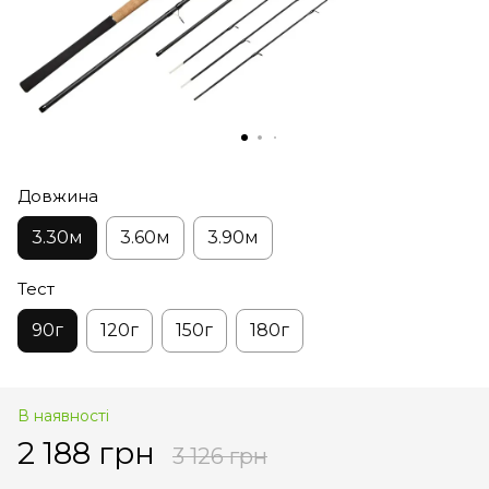
Довжина
3.30м
3.60м
3.90м
Тест
90г
120г
150г
180г
В наявності
2 188 грн
3 126 грн