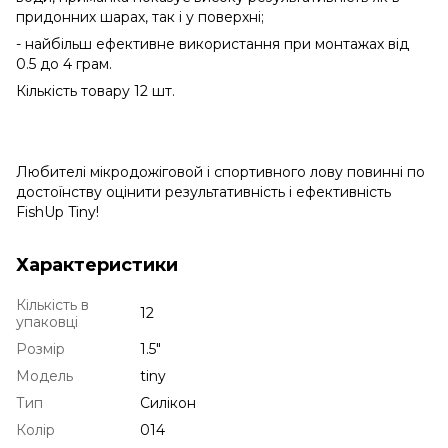
придонних шарах, так і у поверхні;
- найбільш ефективне використання при монтажах від
0.5 до 4 грам.
Кількість товару 12 шт.
Любителі мікродожіговой і спортивного лову повинні по
достоїнству оцінити результативність і ефективність
FishUp Tiny!
Характеристики
Кількість в
12
упаковці
Розмір
1.5"
Модель
tiny
Тип
Силікон
Колір
014