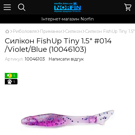
Інтернет-магазин Norfin
Риболовля
Приманки
Силікон
Силікон FishUp Tiny 1.5
Силікон FishUp Tiny 1.5" #014
/Violet/Blue (10046103)
Артикул:
10046103
Написати відгук
5
5