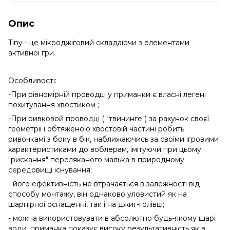
Опис
Tiny - це мікроджіговий складаючи з елементами
активної гри.
Особливості:
-При рівномірній проводці у приманки є власні легені
похитування хвостиком ;
-При ривковой проводці ( "твичинге") за рахунок своєї
геометрії і обтяженою хвостовій частині робить
ривочкамі з боку в бік, наближаючись за своїми ігровими
характеристиками до воблерам, імітуючи при цьому
"рискання" переляканого малька в природному
середовищі існування;
- його ефективність не втрачається в залежності від
способу монтажу, він однаково уловистий як на
шарнірної оснащенні, так і на джиг-голівці;
- можна використовувати в абсолютно будь-якому шарі
води, приманка показує високу результативність як в