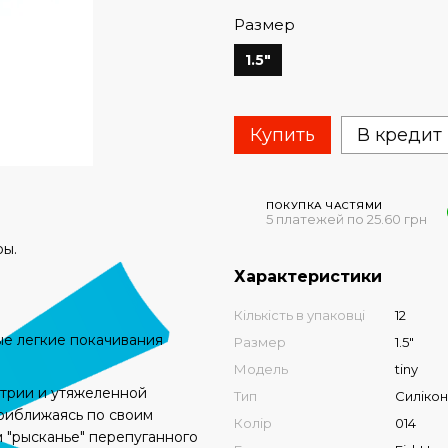
Размер
1.5"
Купить
В кредит
ПОКУПКА ЧАСТЯМИ
5 платежей по 25.60 грн
ры.
Характеристики
Кількість в упаковці
12
ые легкие покачивания
Размер
1.5"
Модель
tiny
етрии и утяжеленной
Тип
Силікон
приближаясь по своим
Колір
014
м "рысканье" перепуганного