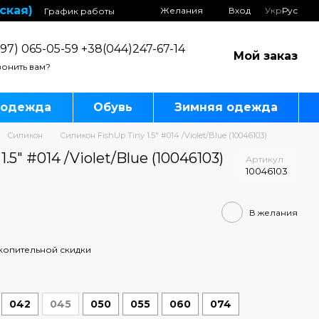
ская)
Желания
Вход
Укр
Рус
График работы
97) 065-05-59 +38(044)247-67-14
Мой заказ
онить вам?
 одежда
Обувь
Зимняя одежда
Силикон
Силикон FishUp Tiny 1.5" #014 /Violet/Blue (10046103)
.5" #014 /Violet/Blue (10046103)
Артикул
10046103
В желания
копительной скидки
042
045
050
055
060
074