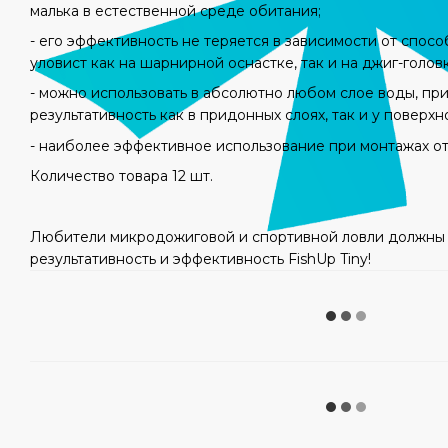
малька в естественной среде обитания;
- его эффективность не теряется в зависимости от спос
уловист как на шарнирной оснастке, так и на джиг-головк
- можно использовать в абсолютно любом слое воды, пр
результативность как в придонных слоях, так и у поверхн
- наиболее эффективное использование при монтажах от 
Количество товара 12 шт.
Любители микродожиговой и спортивной ловли должны 
результативность и эффективность FishUp Tiny!