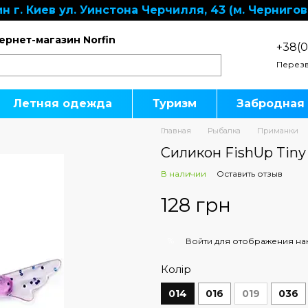
н г. Киев ул. Уинстона Черчилля, 43 (м. Чернигов
ернет-магазин Norfin
+38(0
Перезв
Летняя одежда
Туризм
Забродная
Главная
Рыбалка
Приманки
Силикон FishUp Tiny 1
В наличии
Оставить отзыв
128 грн
%
Войти
для отображения на
Колір
014
016
019
036