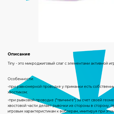
Описание
Tiny - это микроджиговый слаг с элементами активной иг
Особенности:
-при равномерной проводке у приманки есть собственн
хвостиком;
-при рывковой проводке ("твичинге") за счет своей геом
хвостовой части делает рывочки из стороны в сторону, 
игровым характеристикам к воблерам, имитируя при это