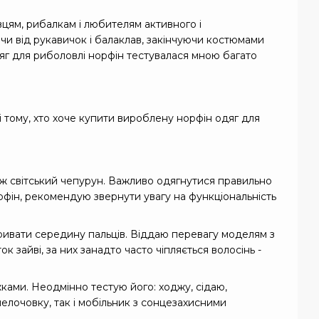
цям, рибалкам і любителям активного і
чи від рукавичок і балаклав, закінчуючи костюмами
Одяг для риболовлі норфін тестувалася мною багато
 тому, хто хоче купити вироблену норфін одяг для
іж світський чепурун. Важливо одягнутися правильно
фін, рекомендую звернути увагу на функціональність
кривати середину пальців. Віддаю перевагу моделям з
 зайві, за них занадто часто чіпляється волосінь -
жками. Неодмінно тестую його: ходжу, сідаю,
мелочовку, так і мобільник з сонцезахисними