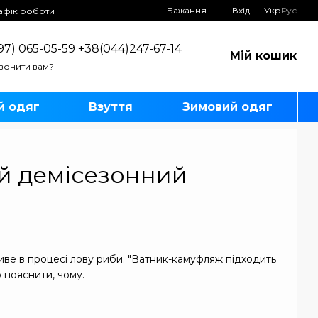
Бажання
Вхід
Укр
Рус
афік роботи
97) 065-05-59 +38(044)247-67-14
Мій кошик
вонити вам?
й одяг
Взуття
Зимовий одяг
ий демісезонний
ливе в процесі лову риби. "Ватник-камуфляж підходить
 пояснити, чому.