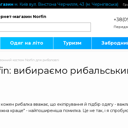
газин
м. Київ вул. Вінстона Черчилля, 43 (м. Чернігівська)
Гр
ернет-магазин Norfin
+38(0
Передз
Одяг на літо
Туризм
Забродни
зонний костюм Norfin для риболовлі
fin: вибираємо рибальськ
 кожен рибалка вважає, що екіпірування й підбір одягу - важ
можна краще" - найпоширеніша помилка. Це не так, і я спробую