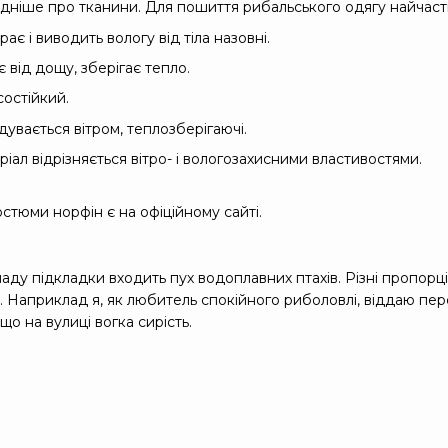
дніше про тканини. Для пошиття рибальського одягу найчаст
рає і виводить вологу від тіла назовні.
 від дощу, зберігає тепло.
состійкий.
дувається вітром, теплозберігаючі.
ал відрізняється вітро- і вологозахисними властивостями.
остюми норфін є на офіційному сайті.
аду підкладки входить пух водоплавних птахів. Різні пропорці
гу. Наприклад я, як любитель спокійного риболовлі, віддаю пер
що на вулиці вогка сирість.