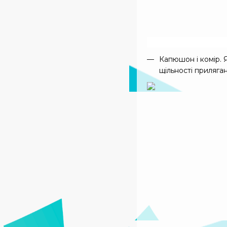
Капюшон і комір. 
щільності приляга