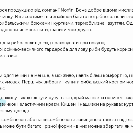
ся продукцією від компанії Norfin. Вона добре відома мислив
чинку. В її асортименті я знайшов багато потрібного: починаю
, рибальськими брюками і куртками, термобілизна і взуттям. 
адовольняє мої запити, і запити моїх друзів.
 для риболовлі: що слід враховувати при покупці
рі осінньо-весняного гардероба для лову риби будуть корисні
магазині.
 одягнений не менше, а можливо, навіть більш комфортно, н
х умовах. Перш ніж вибрати і купити рибальський костюм нор
ак:
овжину - якщо зігнути руку в лікті, край манжети повинен за
ичкок і еластичним краєм. Кишені і нашивки на рукавах курток
сному досвіді.
- комбінезон або напівкомбінезон з завищеною талією і підтя
 може бути багато і різної форми - в них можна зберігати як 