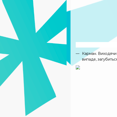
Карман. Виходячи з
випаде, загубитьс