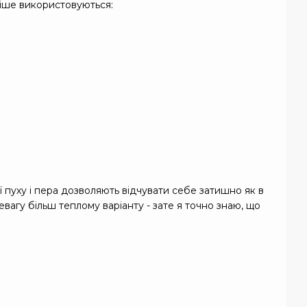
іше використовуються:
ї пуху і пера дозволяють відчувати себе затишно як в
евагу більш теплому варіанту - зате я точно знаю, що