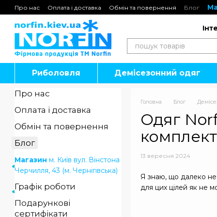
Перейти до основного контенту
Ма
Про нас
Оплата і доставка
Обмін та повернення
Блог
Подарункові сертифікати
Інт
Риболовля
Демісезонний одяг
Про нас
Головна
Блог
Демісе
Оплата і доставка
Одяг Nor
Обмін та повернення
комплект
Блог
13 вересня 2024
Магазин
м. Київ вул. Вінстона
Черчилля, 43 (м. Чернігівська)
Я знаю, що далеко не
Графік роботи
для цих цілей як не 
Подарункові
сертифікати