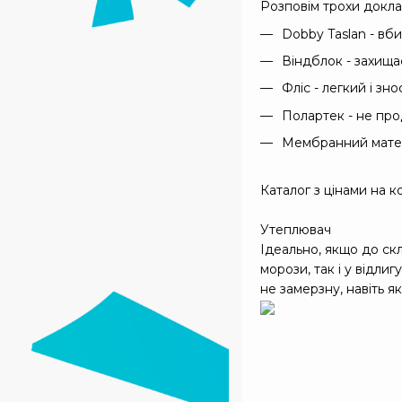
Розповім трохи докла
Dobby Taslan - вби
Віндблок - захищає
Фліс - легкий і зно
Полартек - не про
Мембранний матері
Каталог з цінами на к
Утеплювач
Ідеально, якщо до скл
морози, так і у відли
не замерзну, навіть як