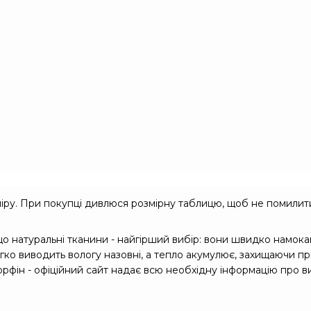
міру. При покупці дивлюся розмірну таблицю, щоб не помилити
 що натуральні тканини - найгірший вибір: вони швидко намока
гко виводить вологу назовні, а тепло акумулює, захищаючи при
орфін - офіційний сайт надає всю необхідну інформацію про в