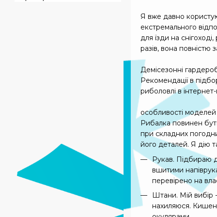
Я вже давно користую
екстремального відпо
для їзди на снігоході
разів, вона повністю з
Демісезонні гардероб
Рекомендації в підбо
риболовлі в інтернет-
особливості моделей
Рибалка повинен бути
при складних погодни
його деталей. Я дію т
Рукав. Підбираю д
вшитими напіврукав
перевірено на вла
Штани. Мій вибір 
нахиляюся. Кишень
окулярами.