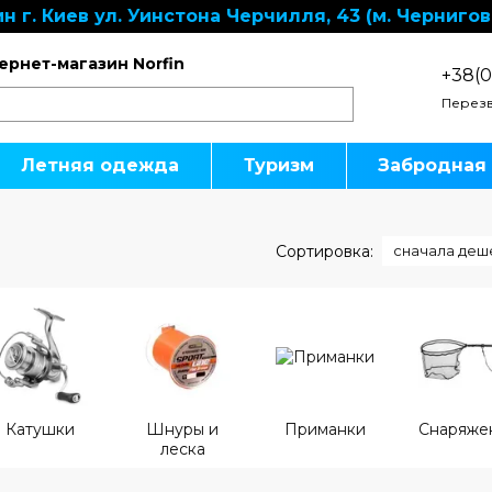
н г. Киев ул. Уинстона Черчилля, 43 (м. Чернигов
ернет-магазин Norfin
+38(0
Перезв
Летняя одежда
Туризм
Забродная
Сортировка:
сначала деш
Катушки
Шнуры и
Приманки
Снаряже
леска