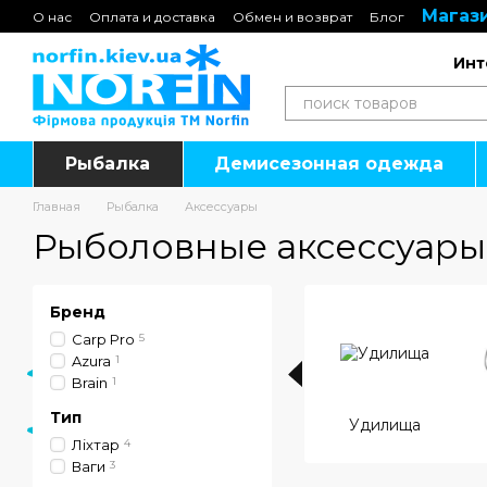
Магази
Перейти к основному контенту
О нас
Оплата и доставка
Обмен и возврат
Блог
Подарочные сертификаты
Инт
Рыбалка
Демисезонная одежда
Главная
Рыбалка
Аксессуары
Рыболовные аксессуары
Бренд
Carp Pro
5
Azura
1
Brain
1
Тип
Удилища
Ліхтар
4
Ваги
3