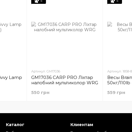
5
5
Артикул: GM17036
Артикул: 1858-8
ivvy Lamp
GM17036 CARP PRO Лiхтар
Весы Brain
налобний мультиколор WRG
50кг/110lb 
550 грн
559 грн
Каталог
Клиентам