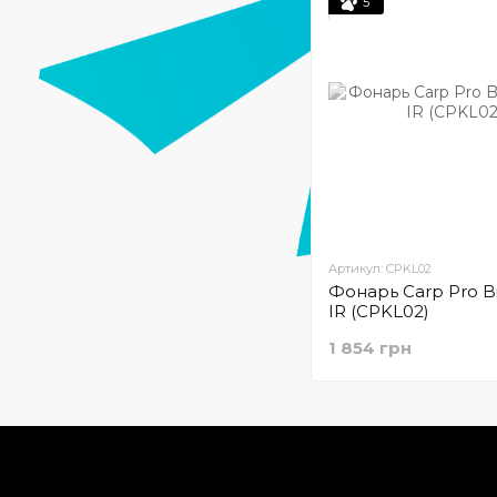
5
Артикул: CPKL02
Фонарь Carp Pro B
IR (CPKL02)
1 854 грн