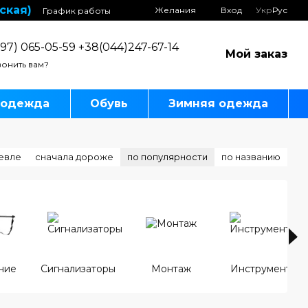
ская)
Желания
Вход
Укр
Рус
График работы
97) 065-05-59 +38(044)247-67-14
Мой заказ
онить вам?
 одежда
Обувь
Зимняя одежда
евле
сначала дороже
по популярности
по названию
ние
Сигнализаторы
Монтаж
Инструмент