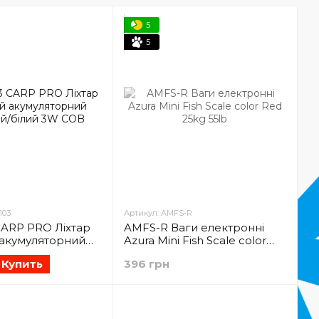
5
5
103
Артикул: AMFS-R
ARP PRO Лiхтар
AMFS-R Ваги електронні
акумуляторний
Azura Mini Fish Scale color
білий 3W COB
Red 25kg 55lb
Купить
396 грн