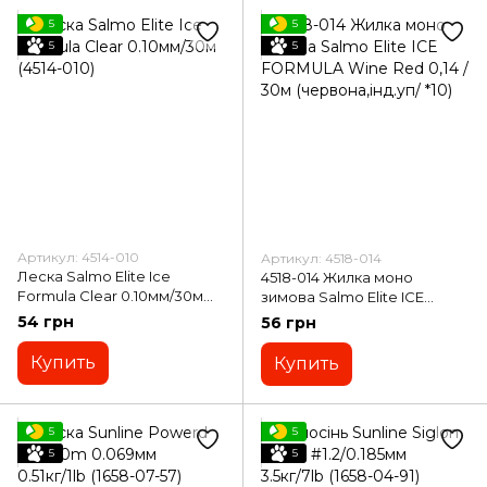
5
5
5
5
Артикул: 4514-010
Артикул: 4518-014
Леска Salmo Elite Ice
4518-014 Жилка моно
Formula Clear 0.10мм/30м
зимова Salmo Elite ICE
(4514-010)
FORMULA Wine Red 0,14 /
54 грн
56 грн
30м (червона,інд.уп/ *10)
Купить
Купить
5
5
5
5