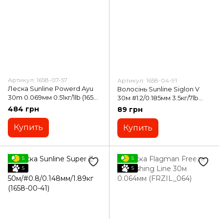
Артикул: 1658-07-57
Артикул: 1658-04-91
Леска Sunline Powerd Ayu
Волосінь Sunline Siglon V
30m 0.069мм 0.51кг/1lb (1658-
30м #1.2/0.185мм 3.5кг/7lb
07-57)
(1658-04-91)
484 грн
89 грн
Купить
Купить
5
5
5
5