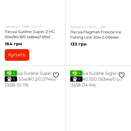
Артикул: 1658-00-41
Артикул: FRZIL_064
Леска Sunline Super Z HG
Леска Flagman Freeze Ice
50м/#0.8/0.148мм/1.89кг
Fishing Line 30м 0.064мм
(1658-00-41)
(FRZIL_064)
164 грн
133 грн
Купить
5
5
5
5