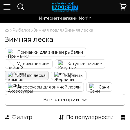
Интернет-магазин Norfin
Рыбалка
Зимняя ловля
Зимняя леска
Зимняя леска
Приманки для зимней рыбалки
Удочки зимние
Катушки зимние
Зимняя леска
Жерлицы
Аксессуары для зимней ловли
Сани
Буры и пешни
Ящики и коробки
Все категории
Палатки
Фильтр
По популярности